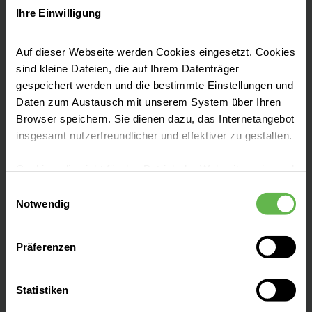
Ihre Einwilligung
Wir sind eine leistungsfähige Klinik der Akut-,
Auf dieser Webseite werden Cookies eingesetzt. Cookies
sind kleine Dateien, die auf Ihrem Datenträger
Notfall- und Spezialversorgung. Als
gespeichert werden und die bestimmte Einstellungen und
akademisches Lehrkrankenhaus der
Daten zum Austausch mit unserem System über Ihren
Universität Bonn
stehen wir für moderne
Browser speichern. Sie dienen dazu, das Internetangebot
Medizin in einem menschlichen Umfeld.
insgesamt nutzerfreundlicher und effektiver zu gestalten.
Cookies, die nicht für den Betrieb der Webseite zwingend
notwendig sind, dürfen nur mit Ihrer Einwilligung
Einwilligungsauswahl
eingesetzt werden.
Notwendig
Leistungen finden
Es steht Ihnen frei, unsere Seite mit nur den notwendigen
Präferenzen
Cookies zu benutzen, eine individuelle Auswahl
hinsichtlich der nicht notwendigen Cookies zu treffen
Bei uns arbeiten
oder durch Auswahl von „Alle Cookies akzeptieren“ in die
Statistiken
Verwendung aller Cookies einzuwilligen. Ihre