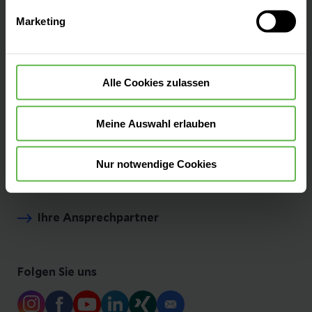
Auswahlentscheidung können Sie jederzeit ändern oder
Aufenthalt planen
Marketing
widerrufen.
Kontakt & Anfahrt
Alle Cookies zulassen
Aufenthalt & Besuch
Meine Auswahl erlauben
Nur notwendige Cookies
Presse und Aktuelles
Ihre Ansprechpartner
Folgen Sie uns