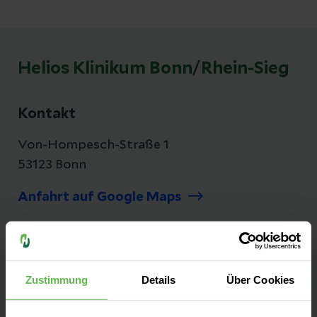
Helios Klinikum Bonn/Rhein-Sieg
Kontakt
Von-Hompesch-Straße 1
53123 Bonn
Anfahrt auf Google Maps
Tel:
0228 6481-0
Fax: 0228 6481-11850
Zustimmung
Details
Über Cookies
E-Mail senden