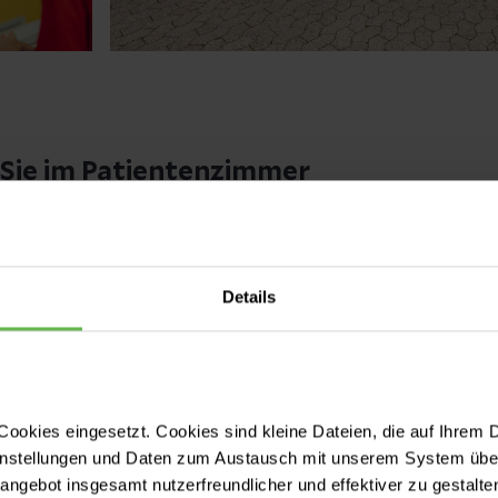
Sie im Patientenzimmer
ommt zu Ihnen aufs Zimmer; sollten Sie zwischen 
arbeitenden wünschen, wenden Sie sich bitte an das
Details
Besuchsdienst auch über die Leitung des Ehrenamt
ookies eingesetzt. Cookies sind kleine Dateien, die auf Ihrem 
der
0228 6481-13362
instellungen und Daten zum Austausch mit unserem System über
tangebot insgesamt nutzerfreundlicher und effektiver zu gestalte