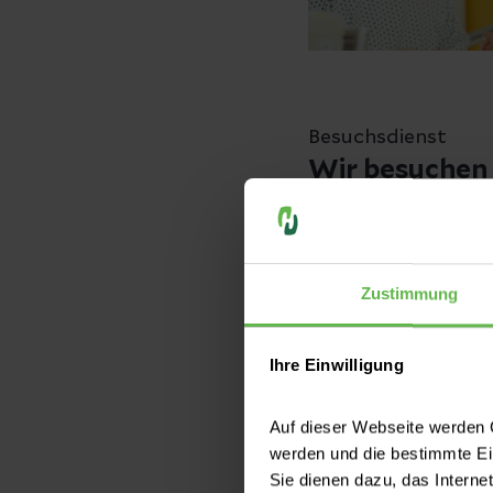
Besuchsdienst
Wir besuchen 
Das Besuchsteam k
Kontakt zu den Mit
Zustimmung
Ihre Einwilligung
Sie erreichen den 
Roegele unter
Auf dieser Webseite werden C
0228 6481-11520
o
werden und die bestimmte E
Sie dienen dazu, das Interne