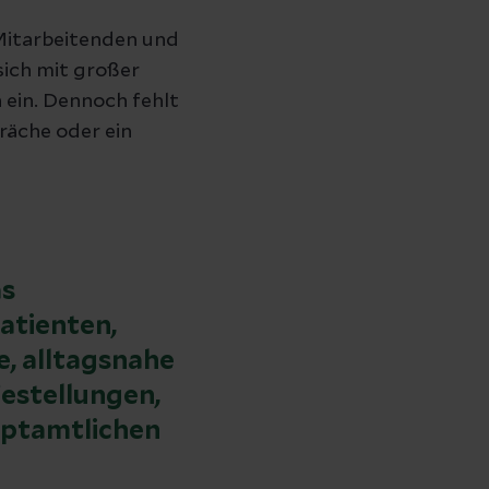
 Mitarbeitenden und
sich mit großer
ein. Dennoch fehlt
räche oder ein
as
atienten,
e, alltagsnahe
estellungen,
auptamtlichen