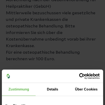
Abrechnung nach der Gebührenordnung für
Heilpraktiker (GebüH)
Mittlerweile bezuschussen viele gesetzliche
und private Krankenkassen die
osteopathische Behandlung. Bitte
informieren Sie sich über die
Kostenübernahme unbedingt vorab bei ihrer
Krankenkasse.
Für eine osteopathische Behandlung
berechnen wir 100 Euro.
Private Krankenkasse
:
Die Abrechnung erfolgt auf Grundlage der
Gebührenordnung für Heilpraktiker (GebüH)
.
Zustimmung
Details
Über Cookies
Privatkassen und Beihilfestellen übernehmen
in der Regel einen großen Teil der Kosten für