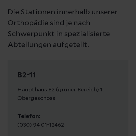
Schmerzen werden dadurch gelindert,
und im schlimmsten Fall sogar zur
Die Stationen innerhalb unserer
und die Funktion des Knies
Invalidität führen. In der
Mehr erfahren
wiederhergestellt.
Orthopädie sind je nach
Rheumaorthopädie können wir
vorbeugend eingreifen oder
Schwerpunkt in spezialisierte
Gelenkfunktionen operativ wieder
Abteilungen aufgeteilt.
herstellen.
Mehr erfahren
B2-11
Mehr erfahren
Haupthaus B2 (grüner Bereich) 1.
Obergeschoss
Telefon:
(030) 94 01-12462