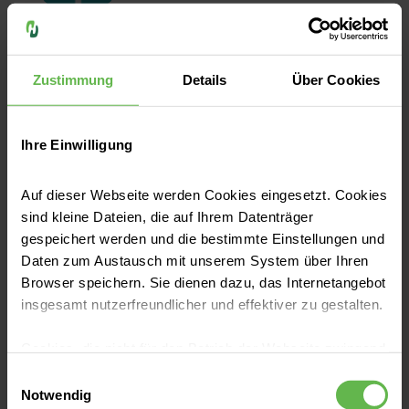
Saad Hafez
Arzt in Weiterbildung
Zustimmung
Details
Über Cookies
Ihre Einwilligung
Auf dieser Webseite werden Cookies eingesetzt. Cookies
sind kleine Dateien, die auf Ihrem Datenträger
gespeichert werden und die bestimmte Einstellungen und
Jan Claas
Daten zum Austausch mit unserem System über Ihren
Arzt in Weiterbildung
Browser speichern. Sie dienen dazu, das Internetangebot
insgesamt nutzerfreundlicher und effektiver zu gestalten.
Cookies, die nicht für den Betrieb der Webseite zwingend
notwendig sind, dürfen nur mit Ihrer Einwilligung
Einwilligungsauswahl
eingesetzt werden.
Notwendig