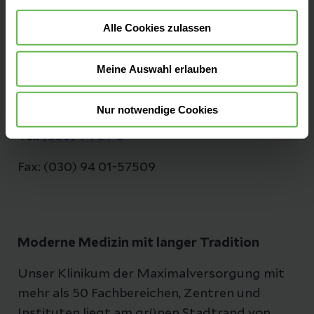
Kontakt
Alle Cookies zulassen
Schwanebecker Chaussee 50
Meine Auswahl erlauben
13125 Berlin
Anfahrt auf Google Maps
Nur notwendige Cookies
Tel:
(030) 94 01-0
Fax: (030) 94 01-57509
Moderne Medizin mit langer Tradition
Unser Klinikum der Maximalversorgung mit
mehr als 50 Fachbereichen, Zentren und
Instituten liegt am grünen Stadtrand von