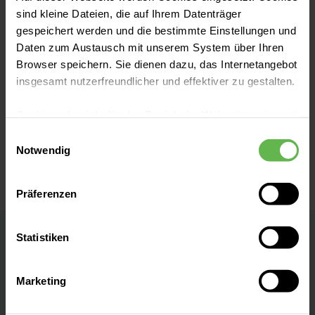
sind kleine Dateien, die auf Ihrem Datenträger
Unfall- und Handchirurgie
gespeichert werden und die bestimmte Einstellungen und
Daten zum Austausch mit unserem System über Ihren
Urologie
Browser speichern. Sie dienen dazu, das Internetangebot
insgesamt nutzerfreundlicher und effektiver zu gestalten.
Zentral-OP
Cookies, die nicht für den Betrieb der Webseite zwingend
notwendig sind, dürfen nur mit Ihrer Einwilligung
Einwilligungsauswahl
eingesetzt werden.
Notwendig
Es steht Ihnen frei, unsere Seite mit nur den notwendigen
Präferenzen
Cookies zu benutzen, eine individuelle Auswahl
hinsichtlich der nicht notwendigen Cookies zu treffen
oder durch Auswahl von „Alle Cookies akzeptieren“ in die
Statistiken
Helios Klinikum Berlin-Buch
Verwendung aller Cookies einzuwilligen. Ihre
Auswahlentscheidung können Sie jederzeit ändern oder
Maximalversorger und universitärer
Marketing
widerrufen.
Campus der MSB Medical School Berlin