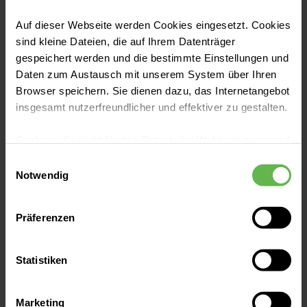
Auf dieser Webseite werden Cookies eingesetzt. Cookies
sind kleine Dateien, die auf Ihrem Datenträger
Großes Netzwerk
gespeichert werden und die bestimmte Einstellungen und
Daten zum Austausch mit unserem System über Ihren
Gut vernetzt zu sein ist dir wichtig – bei
Browser speichern. Sie dienen dazu, das Internetangebot
uns hast du 75.000 Kolleginnen und
insgesamt nutzerfreundlicher und effektiver zu gestalten.
Kollegen die an über 90 Standorten
Cookies, die nicht für den Betrieb der Webseite zwingend
arbeiten. Wir fördern den Austausch und
notwendig sind, dürfen nur mit Ihrer Einwilligung
bieten standortübergreifende Angebote.
Einwilligungsauswahl
eingesetzt werden.
Notwendig
Es steht Ihnen frei, unsere Seite mit nur den notwendigen
Präferenzen
Cookies zu benutzen, eine individuelle Auswahl
hinsichtlich der nicht notwendigen Cookies zu treffen
oder durch Auswahl von „Alle Cookies akzeptieren“ in die
Statistiken
Verwendung aller Cookies einzuwilligen. Ihre
Auswahlentscheidung können Sie jederzeit ändern oder
Helios als Arbeitgeber
Marketing
widerrufen.