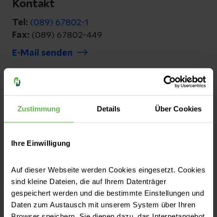
Kontakt
Tel:
(089) 67802-1
Fax:
(089) 67802-449
E-Mail senden
Helios Klinikum München West
Zustimmung
Details
Über Cookies
Steinerweg 5
81241 München
Ihre Einwilligung
Anfahrt auf Google Maps
Auf dieser Webseite werden Cookies eingesetzt. Cookies
sind kleine Dateien, die auf Ihrem Datenträger
Kontakt
gespeichert werden und die bestimmte Einstellungen und
Daten zum Austausch mit unserem System über Ihren
Tel:
(089) 8892-0
Browser speichern. Sie dienen dazu, das Internetangebot