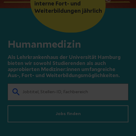
interne Fort- und
Weiterbildungen jährlich
Humanmedizin
Als Lehrkrankenhaus der Universität Hamburg
bieten wir sowohl Studierenden als auch
approbierten Mediziner:innen umfangreiche
Aus-, Fort- und Weiterbildungsmöglichkeiten.
Jobs finden