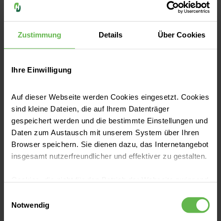
Kontakt
Zustimmung
Details
Über Cookies
Ihre Einwilligung
Auf dieser Webseite werden Cookies eingesetzt. Cookies
sind kleine Dateien, die auf Ihrem Datenträger
Mathias Kim
gespeichert werden und die bestimmte Einstellungen und
Sektionsleitung Allgemein- und
Daten zum Austausch mit unserem System über Ihren
Viszeralchirurgie | Helios Mariahilf Klinik
Browser speichern. Sie dienen dazu, das Internetangebot
Hamburg
insgesamt nutzerfreundlicher und effektiver zu gestalten.
Cookies, die nicht für den Betrieb der Webseite zwingend
Telefon:
(040) 790 06-896
notwendig sind, dürfen nur mit Ihrer Einwilligung
Einwilligungsauswahl
E-Mail senden
eingesetzt werden.
Notwendig