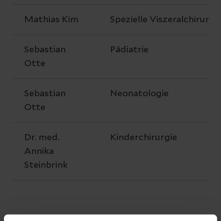
Mathias Kim
Spezielle Viszeralchirurgi
Sebastian
Pädiatrie
Otte
Sebastian
Neonatologie
Otte
Dr. med.
Kinderchirurgie
Annika
Steinbrink