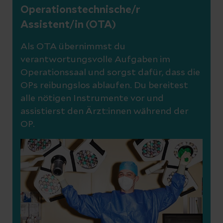
Operationstechnische/r
Assistent/in (OTA)
Als OTA übernimmst du
verantwortungsvolle Aufgaben im
Operationssaal und sorgst dafür, dass die
OPs reibungslos ablaufen. Du bereitest
alle nötigen Instrumente vor und
assistierst den Ärzt:innen während der
OP.