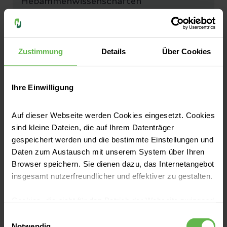
Hebammenwissenschaften
zusammengetragen.
Mehr erfahren
Zustimmung
Details
Über Cookies
Ihre Einwilligung
Deine Vorteile bei Helios
Auf dieser Webseite werden Cookies eingesetzt. Cookies
sind kleine Dateien, die auf Ihrem Datenträger
gespeichert werden und die bestimmte Einstellungen und
Daten zum Austausch mit unserem System über Ihren
Browser speichern. Sie dienen dazu, das Internetangebot
Großes Gesundheitsunternehmen,
insgesamt nutzerfreundlicher und effektiver zu gestalten.
riesige Chancen
Cookies, die nicht für den Betrieb der Webseite zwingend
Wir zeigen Größe – in vielerlei Hinsicht,
notwendig sind, dürfen nur mit Ihrer Einwilligung
Einwilligungsauswahl
aber vor allem, wenn es um deine
eingesetzt werden.
Notwendig