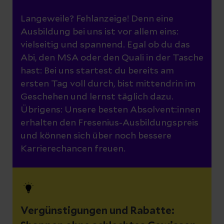
Langeweile? Fehlanzeige! Denn eine
Ausbildung bei uns ist vor allem eins:
vielseitig und spannend. Egal ob du das
Abi, den MSA oder den Quali in der Tasche
hast: Bei uns startest du bereits am
ersten Tag voll durch, bist mittendrin im
Geschehen und lernst täglich dazu.
Übrigens: Unsere besten Absolvent:innen
erhalten den Fresenius-Ausbildungspreis
und können sich über noch bessere
Karrierechancen freuen.
Vergünstigungen und Rabatte: