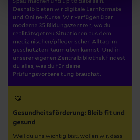
Spaß machen und up to date sein.
Deshalb bieten wir digitale Lernformate
und Online-Kurse. Wir verfügen über
moderne 35 Bildungszentren, wo du
realitätsgetreu Situationen aus dem
medizinischen/pflegerischen Alltag im
geschützten Raum üben kannst. Und in
unserer eigenen Zentralbibliothek findest
du alles, was du für deine
Prüfungsvorbereitung brauchst.
Gesundheitsförderung: Bleib fit und
gesund
Weil du uns wichtig bist, wollen wir, dass