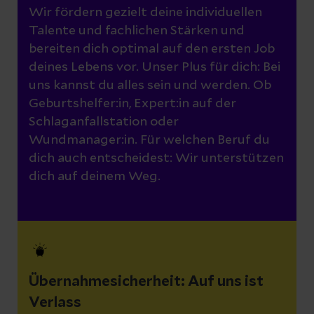
Wir fördern gezielt deine individuellen
Talente und fachlichen Stärken und
bereiten dich optimal auf den ersten Job
deines Lebens vor. Unser Plus für dich: Bei
uns kannst du alles sein und werden. Ob
Geburtshelfer:in, Expert:in auf der
Schlaganfallstation oder
Wundmanager:in. Für welchen Beruf du
dich auch entscheidest: Wir unterstützen
dich auf deinem Weg.
Übernahmesicherheit: Auf uns ist
Verlass