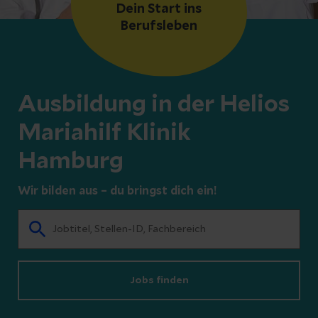
Dein Start ins
Berufsleben
Ausbildung in der Helios
Mariahilf Klinik
Hamburg
Wir bilden aus – du bringst dich ein!
Jobs finden