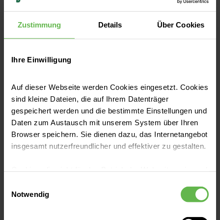
Wir beantworten jederzeit gerne Deine
Fragen.
Zustimmung
Details
Über Cookies
Ihre Einwilligung
Auf dieser Webseite werden Cookies eingesetzt. Cookies
sind kleine Dateien, die auf Ihrem Datenträger
gespeichert werden und die bestimmte Einstellungen und
Daten zum Austausch mit unserem System über Ihren
Knut Roeber
Browser speichern. Sie dienen dazu, das Internetangebot
Leiter Bildungszentrum | Helios Klinikum
insgesamt nutzerfreundlicher und effektiver zu gestalten.
Siegburg
Cookies, die nicht für den Betrieb der Webseite zwingend
notwendig sind, dürfen nur mit Ihrer Einwilligung
Telefon:
02241 18-2828
Einwilligungsauswahl
eingesetzt werden.
Notwendig
E-Mail senden
Es steht Ihnen frei, unsere Seite mit nur den notwendigen