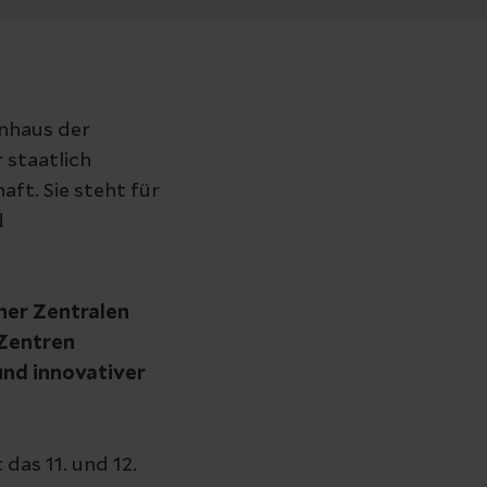
enhaus der
staatlich
ft. Sie steht für
d
iner Zentralen
 Zentren
nd innovativer
das 11. und 12.