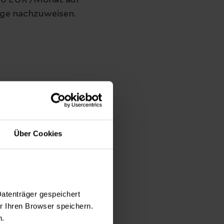
250 EUR /Monat auf
ege nachzuweisen.
Über Cookies
Datenträger gespeichert
 Ihren Browser speichern.
 Seminaren für die
n.