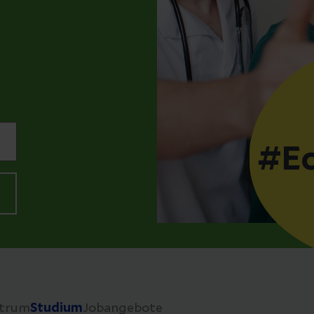
#Ec
ntrum
Studium
Jobangebote