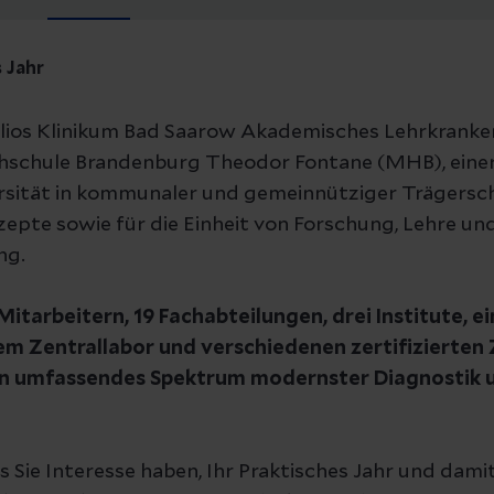
 Jahr
Helios Klinikum Bad Saarow Akademisches Lehrkrank
schule Brandenburg Theodor Fontane (MHB), einer 
sität in kommunaler und gemeinnütziger Trägerscha
zepte sowie für die Einheit von Forschung, Lehre un
ng.
Mitarbeitern, 19 Fachabteilungen, drei Institute, e
m Zentrallabor und verschiedenen zertifizierten
in umfassendes Spektrum modernster Diagnostik u
s Sie Interesse haben, Ihr Praktisches Jahr und damit 