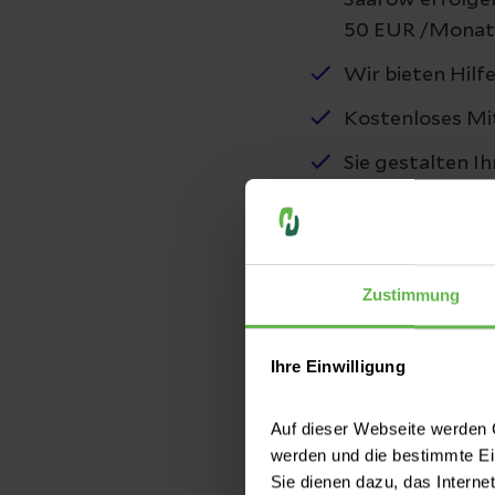
Saarow erfolgen
50 EUR /Monat.
Wir bieten Hilf
Kostenloses Mit
Sie gestalten I
Rotation innerh
Stellung von S
Zustimmung
Wir stellen die
Zugriff auf Int
Ihre Einwilligung
Zugriff auf Fac
Teilnahme an 
Auf dieser Webseite werden C
werden und die bestimmte E
Regelmäßige PJ
Sie dienen dazu, das Interne