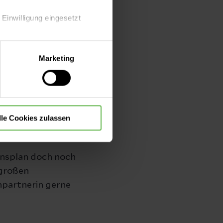
 Einwilligung eingesetzt
lle Auswahl hinsichtlich der
Marketing
die Verwendung aller Cookies
ur
lle Cookies zulassen
ionsplan doch noch
 großen
hpartnerin gerne