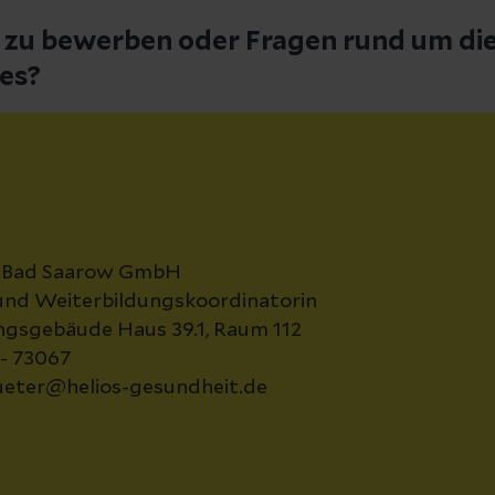
h zu bewerben oder Fragen rund um di
zes?
m Bad Saarow GmbH
und Weiterbildungskoordinatorin
ngsgebäude Haus 39.1, Raum 112
1- 73067
hueter@helios-gesundheit.de