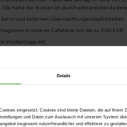
, reduziert sich der maximale Betrag in Höhe von 
 Die Höhe der Kosten ist durch entsprechende Bel
e bei In und externen Übernachtungsmöglichkeiten
tagessen in unserer Cafeteria von bis zu 5,00 EUR.
hre Studientage mit
alb der Disziplin in Absprache möglich
tudierendenräume
Details
 Dienst- und Schutzkleidung
ernet und Intranet
hliteratur (Nutzung der Helios Zentralbibliothek)
M&M-Konferenzen
ookies eingesetzt. Cookies sind kleine Dateien, die auf Ihrem 
instellungen und Daten zum Austausch mit unserem System über
-Treffen mit der Lehrkoordinatorin und spannenden
tangebot insgesamt nutzerfreundlicher und effektiver zu gestalte