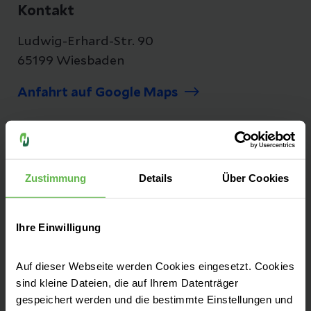
Kontakt
Ludwig-Erhard-Str. 90
65199 Wiesbaden
Anfahrt auf Google Maps
Vielfalt und Kompetenz
Zustimmung
Details
Über Cookies
Die Helios Dr. Horst Schmidt Kliniken
zeichnen sich durch eine große Diversität
verschiedener Fachbereiche und Zentren aus.
Ihre Einwilligung
Lernen Sie uns hier ein wenig besser kennen!
Auf dieser Webseite werden Cookies eingesetzt. Cookies
sind kleine Dateien, die auf Ihrem Datenträger
gespeichert werden und die bestimmte Einstellungen und