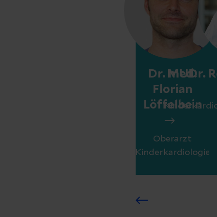
Dr. med.
MUDr. R
Florian
Löffelbein
Kinderkardi
Oberarzt
Kinderkardiologie