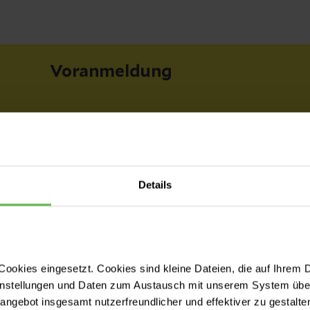
Voranmeldung
Bitte vereinbaren Sie telefonisch
einen Termin in der
Kinderambulanz. Gern stehen wir
Details
Ihnen, nach individueller
Absprache, auch außerhalb der
Sprechzeiten zur Verfügung.
ookies eingesetzt. Cookies sind kleine Dateien, die auf Ihrem 
instellungen und Daten zum Austausch mit unserem System über
Bitte denken Sie bei
tangebot insgesamt nutzerfreundlicher und effektiver zu gestalte