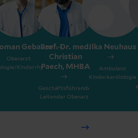
oman Gebauer
Prof. Dr. med.
Ilka Neuhaus
Christian
Oberarzt
Paech, MHBA
ologie/Kinderrhythmologie
Ambulanz
Kinderkardiologie
Geschäftsführender
Leitender Oberarzt