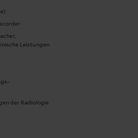
ie)
Recorder
acher,
izinische Leistungen
ngs-
en der Radiologie