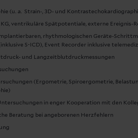
ie (u. a. Strain-, 3D- und Kontrastechokardiograph
KG, ventrikuläre Spätpotentiale, externe Ereignis-
 implantierbaren, rhythmologischen Geräte-Schrittm
 (inklusive S-ICD), Event Recorder inklusive telemed
lutdruck- und Langzeitblutdruckmessungen
rsuchungen
rsuchungen (Ergometrie, Spiroergometrie, Belastu
hie)
tersuchungen in enger Kooperation mit den Kolleg
sche Beratung bei angeborenen Herzfehlern
tung