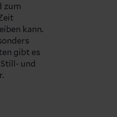
d zum
Zeit
eiben kann.
sonders
ten gibt es
Still- und
.