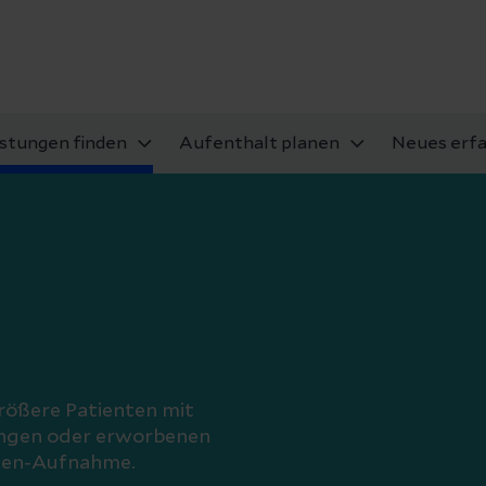
istungen finden
Aufenthalt planen
Neues erf
rößere Patienten mit
ngen oder erworbenen
nten-Aufnahme.