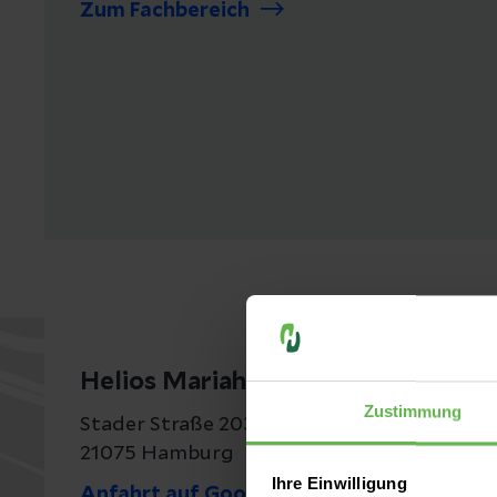
Zum Fachbereich
Helios Mariahilf Klinik Hamburg
Zustimmung
Stader Straße 203 c
21075 Hamburg
Ihre Einwilligung
Anfahrt auf Google Maps