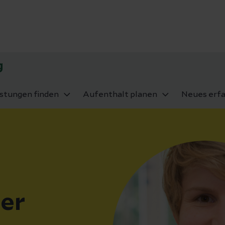
g
istungen finden
Aufenthalt planen
Neues erf
er