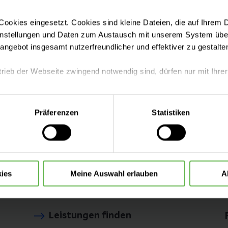
ookies eingesetzt. Cookies sind kleine Dateien, die auf Ihrem 
instellungen und Daten zum Austausch mit unserem System über
tangebot insgesamt nutzerfreundlicher und effektiver zu gestalte
trieb der Webseite zwingend notwendig sind, dürfen nur mit Ihrer
eite mit nur den notwendigen Cookies zu benutzen, eine individue
Präferenzen
Statistiken
 treffen oder durch Auswahl von „Alle Cookies akzeptieren“ in 
ntscheidung können Sie jederzeit ändern oder widerrufen.
ies
Meine Auswahl erlauben
A
Hamburg
Leistungen finden