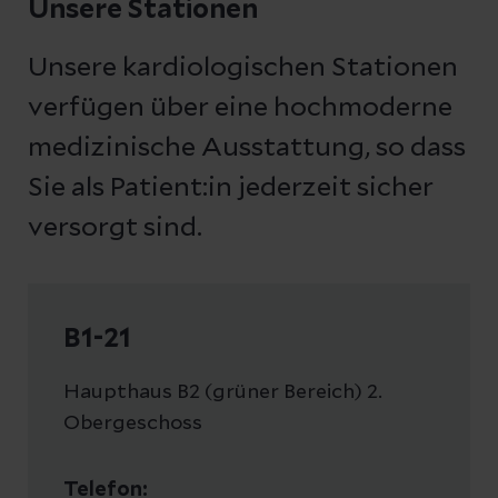
Unsere Stationen
Fachbereich über eine zertifizierte
Chest-
dekompensierter Herzinsuffizienz gehen
Schlaganfall-Risiko bei Vorhofflimmern
Pain-Unit
(CPU), die eine lückenlose
um ein Viertel zurück.
gesenkt, wenn dies mit Medikamenten
Unsere kardiologischen Stationen
Behandlung von Herzinfarkt-
nicht möglich ist.
Patient:innen ermöglicht.
verfügen über eine hochmoderne
medizinische Ausstattung, so dass
Sie als Patient:in jederzeit sicher
versorgt sind.
B1-21
Haupthaus B2 (grüner Bereich) 2.
Obergeschoss
Telefon: