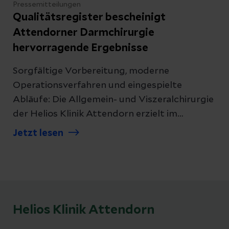
Pressemitteilungen
Qualitätsregister bescheinigt
Attendorner Darmchirurgie
hervorragende Ergebnisse
Sorgfältige Vorbereitung, moderne
Operationsverfahren und eingespielte
Abläufe: Die Allgemein- und Viszeralchirurgie
der Helios Klinik Attendorn erzielt im
bundesweiten Qualitätsvergleich
Jetzt lesen
ausgezeichnete Ergebnisse. Das zeigt die
aktuelle Auswertung des Qualitätsregisters
StuDoQ für den Eingriff „Laparoskopische
Sigmaresektion bei Divertikulitis“ der
Deutschen Gesellschaft für Allgemein- und
Helios Klinik Attendorn
Viszeralchirurgie (DGAV).