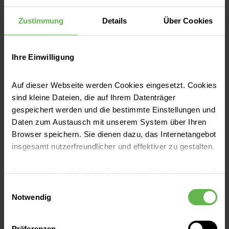
klingt, verwandelt sich in ihren Händen in
Jetzt lesen
Zustimmung
Details
Über Cookies
licht- und hoffnungsvolle Malereien.
Gemeinsam mit ihrem Sohn Béla stellt sie ab
Anfang Mai in der Helios Klinik Attendorn
Ihre Einwilligung
aus.
Auf dieser Webseite werden Cookies eingesetzt. Cookies
sind kleine Dateien, die auf Ihrem Datenträger
gespeichert werden und die bestimmte Einstellungen und
Daten zum Austausch mit unserem System über Ihren
Browser speichern. Sie dienen dazu, das Internetangebot
insgesamt nutzerfreundlicher und effektiver zu gestalten.
Cookies, die nicht für den Betrieb der Webseite zwingend
Pressemitteilungen
notwendig sind, dürfen nur mit Ihrer Einwilligung
Einwilligungsauswahl
„Die Helios Klinik Attendorn ist auf
eingesetzt werden.
Notwendig
einem guten Weg“
Es steht Ihnen frei, unsere Seite mit nur den notwendigen
Präferenzen