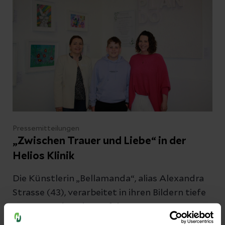
Ausbildung meistern und ist heute von seiner
Station 83 nicht mehr wegzudenken.
Pressemitteilungen
„Zwischen Trauer und Liebe“ in der
Helios Klinik
Die Künstlerin „Bellamanda“, alias Alexandra
Strasse (43), verarbeitet in ihren Bildern tiefe
Trauer- und Verlusterfahrungen. Was
zunächst nach Düsterkeit und Tristesse