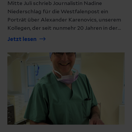
Mitte Juli schrieb Journalistin Nadine
Niederschlag für die Westfalenpost ein
Porträt über Alexander Karenovics, unserem
Kollegen, der seit nunmehr 20 Jahren in der
Radiologie Röntgenbilder erstellt, aktuell
Jetzt lesen
aber auch in jeder freien Minute an seinem
eigenen Computerspiel programmiert. Sein
Spiel "The Ruins of Calaworm" kommt im
Laufe des Augusts 2026 auf den Markt.