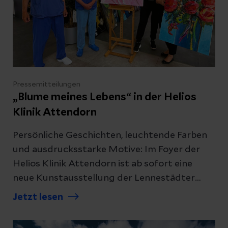
Pressemitteilungen
„Blume meines Lebens“ in der Helios
Klinik Attendorn
Persönliche Geschichten, leuchtende Farben
und ausdrucksstarke Motive: Im Foyer der
Helios Klinik Attendorn ist ab sofort eine
neue Kunstausstellung der Lennestädter
Künstlerin Petra Steden zu sehen. Unter dem
Jetzt lesen
Titel „Kunst wie ich – farbintensiv, stilreich,
aleatorisch“ präsentiert sie eine Auswahl ihrer