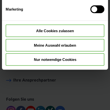
Auswahlentscheidung können Sie jederzeit ändern oder
Marketing
widerrufen.
Leistungen finden
Alle Cookies zulassen
Komfortleistungen
Meine Auswahl erlauben
Nur notwendige Cookies
Anfahrt & Parken
Ihre Ansprechpartner
Folgen Sie uns