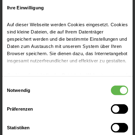
Tel:
+49 2722 60-0
Ihre Einwilligung
Fax: +49 2722 60-2420
Auf dieser Webseite werden Cookies eingesetzt. Cookies
sind kleine Dateien, die auf Ihrem Datenträger
E-Mail senden
gespeichert werden und die bestimmte Einstellungen und
Daten zum Austausch mit unserem System über Ihren
Browser speichern. Sie dienen dazu, das Internetangebot
insgesamt nutzerfreundlicher und effektiver zu gestalten.
Unsere Qualität
Cookies, die nicht für den Betrieb der Webseite zwingend
"Besser geht immer!", daher ist Qualität bei
notwendig sind, dürfen nur mit Ihrer Einwilligung
Einwilligungsauswahl
uns nicht nur ein Wort, es ist ein Versprechen.
eingesetzt werden.
Notwendig
Seit mehr als 25 Jahren messen und
optimieren wir unsere Qualität, damit sie
Es steht Ihnen frei, unsere Seite mit nur den notwendigen
Präferenzen
Cookies zu benutzen, eine individuelle Auswahl
bestmöglich und sicher behandelt werden.
hinsichtlich der nicht notwendigen Cookies zu treffen
oder durch Auswahl von „Alle Cookies akzeptieren“ in die
Zu unseren Qualitätszahlen
Statistiken
Verwendung aller Cookies einzuwilligen. Ihre