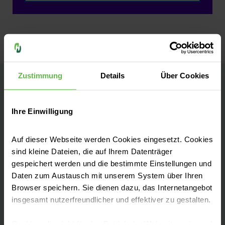
Zustimmung
Details
Über Cookies
Helios Klinik Attendorn
Ihre Einwilligung
Kontakt
Auf dieser Webseite werden Cookies eingesetzt. Cookies
Hohler Weg 9
sind kleine Dateien, die auf Ihrem Datenträger
57439 Attendorn
gespeichert werden und die bestimmte Einstellungen und
Daten zum Austausch mit unserem System über Ihren
Anfahrt auf Google Maps
Browser speichern. Sie dienen dazu, das Internetangebot
insgesamt nutzerfreundlicher und effektiver zu gestalten.
Tel:
+49 2722 60-0
Cookies, die nicht für den Betrieb der Webseite zwingend