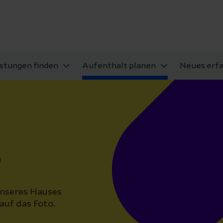
istungen finden
Aufenthalt planen
Neues erf
r
unseres Hauses
 auf das Foto.