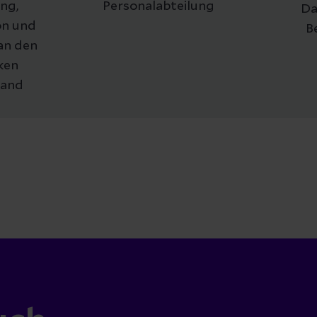
ng,
Personalabteilung
Da
n und
B
an den
iken
Land