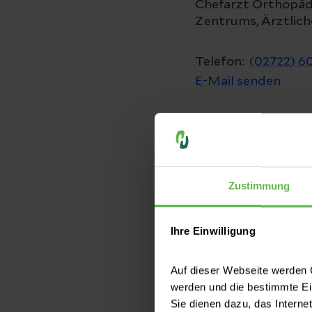
Chefarzt Orthopäd
Zentrums, Ärztliche
Telefon:
(02722) 6
E-Mail senden
Zustimmung
Die Pflege
Die Pflegedirektion
Ihre Einwilligung
Pflegefachdiensten
Personal vor Ort is
Auf dieser Webseite werden C
verantwortlich für 
werden und die bestimmte E
der neuesten Stand
Sie dienen dazu, das Interne