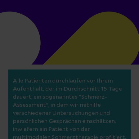
Alle Patienten durchlaufen vor Ihrem
Aufenthalt, der im Durchschnitt 15 Tage
dauert, ein sogenanntes "Schmerz-
Assessment", in dem wir mithilfe
verschiedener Untersuchungen und
persönlichen Gesprächen einschätzen,
inwiefern ein Patient von der
multimodalen Schmerztherapie profitiert.