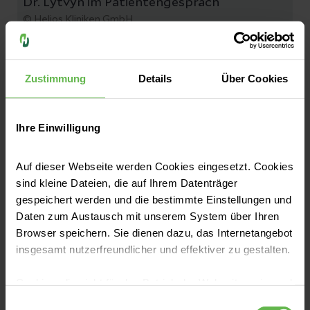
Dr. Lytvyn im Patientengespräch
© Helios Kliniken GmbH
Zustimmung
Details
Über Cookies
Befinden Sie sich in einem derart
fortgeschrittenen Stadium kann
Ihre Einwilligung
die multimodale Schmerztherapie
der richtige Behandlungsansatz
Auf dieser Webseite werden Cookies eingesetzt. Cookies
sind kleine Dateien, die auf Ihrem Datenträger
sein. In der Helios Klinik Attendorn
gespeichert werden und die bestimmte Einstellungen und
arbeite ich gemeinsam mit
Daten zum Austausch mit unserem System über Ihren
Browser speichern. Sie dienen dazu, das Internetangebot
meinem erfahrenen Team daran,
insgesamt nutzerfreundlicher und effektiver zu gestalten.
für Patienten mit Schmerzleiden
Cookies, die nicht für den Betrieb der Webseite zwingend
ganzheitliche Therapien zu
notwendig sind, dürfen nur mit Ihrer Einwilligung
Einwilligungsauswahl
erarbeiten, die sowohl Körper als