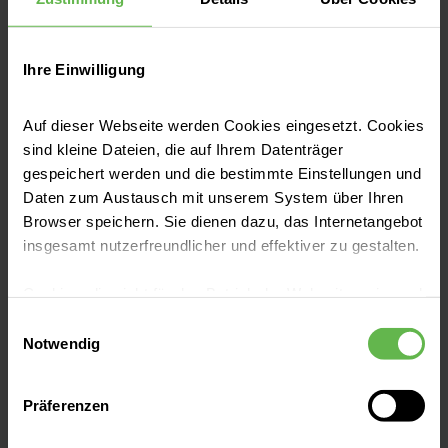
Branche
Ihre Einwilligung
Auf dieser Webseite werden Cookies eingesetzt. Cookies
sind kleine Dateien, die auf Ihrem Datenträger
*An welchen Leistungen sind Sie interessiert?
gespeichert werden und die bestimmte Einstellungen und
Daten zum Austausch mit unserem System über Ihren
Browser speichern. Sie dienen dazu, das Internetangebot
insgesamt nutzerfreundlicher und effektiver zu gestalten.
Cookies, die nicht für den Betrieb der Webseite zwingend
notwendig sind, dürfen nur mit Ihrer Einwilligung
Einwilligungsauswahl
eingesetzt werden.
Notwendig
Es steht Ihnen frei, unsere Seite mit nur den notwendigen
*Anrede
Präferenzen
Cookies zu benutzen, eine individuelle Auswahl
hinsichtlich der nicht notwendigen Cookies zu treffen