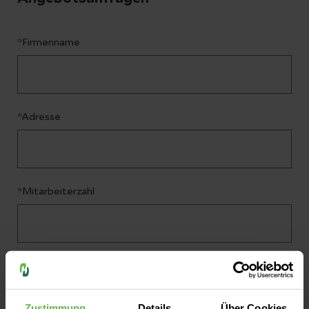
*Firmenname
*Adresse
*Mitarbeiterzahl
Um welchen Standort geht es?
Zustimmung
Details
Über Cookies