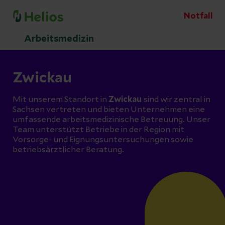
Notfall
Arbeitsmedizin
Zwickau
Mit unserem Standort in
Zwickau
sind wir zentral in
Sachsen vertreten und bieten Unternehmen eine
umfassende arbeitsmedizinische Betreuung. Unser
Team unterstützt Betriebe in der Region mit
Vorsorge- und Eignungsuntersuchungen sowie
betriebsärztlicher Beratung.