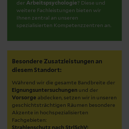
der
Arbeitspsychologie
? Diese und
weitere Fachleistungen bieten wir
Ihnen zentral an unseren
spezialisierten Kompetenzzentren an.
Besondere Zusatzleistungen an
diesem Standort:
Während wir die gesamte Bandbreite der
Eignungsuntersuchungen
und der
Vorsorge
abdecken, setzen wir in unseren
geschichtsträchtigen Räumen besondere
Akzente in hochspezialisierten
Fachgebieten:
Strahlenschutz nach StrlSchV: