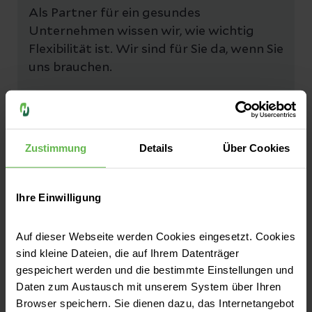
Als Partner für ein gesundes
Unternehmen wissen wir, wie wichtig
Flexibilität ist. Wir sind für Sie da, wenn Sie
uns brauchen.
Sie erreichen uns telefonisch unter
015167679341
oder kontaktieren Sie uns
über das Kontaktformular.
Zustimmung
Details
Über Cookies
Ihre Einwilligung
Arbeitsmedizin modern gedacht – Jetzt
Auf dieser Webseite werden Cookies eingesetzt. Cookies
Angebot anfordern.
sind kleine Dateien, die auf Ihrem Datenträger
Haben Sie spezifische Fragen zu gesetzlichen
gespeichert werden und die bestimmte Einstellungen und
Daten zum Austausch mit unserem System über Ihren
Fristen, Ergonomie oder der mentalen
Browser speichern. Sie dienen dazu, das Internetangebot
Gesundheit in Ihrem Betrieb? Wir machen es