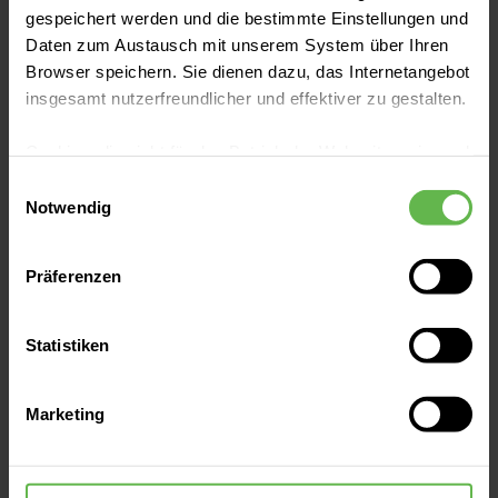
gespeichert werden und die bestimmte Einstellungen und
Daten zum Austausch mit unserem System über Ihren
Browser speichern. Sie dienen dazu, das Internetangebot
*Anrede
insgesamt nutzerfreundlicher und effektiver zu gestalten.
Cookies, die nicht für den Betrieb der Webseite zwingend
notwendig sind, dürfen nur mit Ihrer Einwilligung
Einwilligungsauswahl
*Nachname
eingesetzt werden.
Notwendig
Es steht Ihnen frei, unsere Seite mit nur den notwendigen
Präferenzen
Cookies zu benutzen, eine individuelle Auswahl
hinsichtlich der nicht notwendigen Cookies zu treffen
Vorname
oder durch Auswahl von „Alle Cookies akzeptieren“ in die
Statistiken
Verwendung aller Cookies einzuwilligen. Ihre
Auswahlentscheidung können Sie jederzeit ändern oder
Marketing
widerrufen.
*Telefon