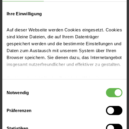
bei Schulabschlüssen, die im Ausland
erworben wurden:
Ihre Einwilligung
Jetzt bewerben!
Zeugnisanerkennung, eine
Notenübersicht in deutscher
Auf dieser Webseite werden Cookies eingesetzt. Cookies
sind kleine Dateien, die auf Ihrem Datenträger
Sprache
gespeichert werden und die bestimmte Einstellungen und
Sprachzertifikat der Stufe B2
Daten zum Austausch mit unserem System über Ihren
Helios Klinikum Warburg
Browser speichern. Sie dienen dazu, das Internetangebot
insgesamt nutzerfreundlicher und effektiver zu gestalten.
Hüffertstraße 50
34414 Warburg
Cookies, die nicht für den Betrieb der Webseite zwingend
Anfahrt auf Google Maps
notwendig sind, dürfen nur mit Ihrer Einwilligung
Einwilligungsauswahl
eingesetzt werden.
Notwendig
Kontakt
Es steht Ihnen frei, unsere Seite mit nur den notwendigen
Präferenzen
Cookies zu benutzen, eine individuelle Auswahl
Tel:
05641 91-0
hinsichtlich der nicht notwendigen Cookies zu treffen
Fax:
05641 91-10 55
oder durch Auswahl von „Alle Cookies akzeptieren“ in die
Statistiken