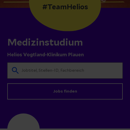
#TeamHelios
Medizinstudium
Helios Vogtland-Klinikum Plauen
Jobs finden