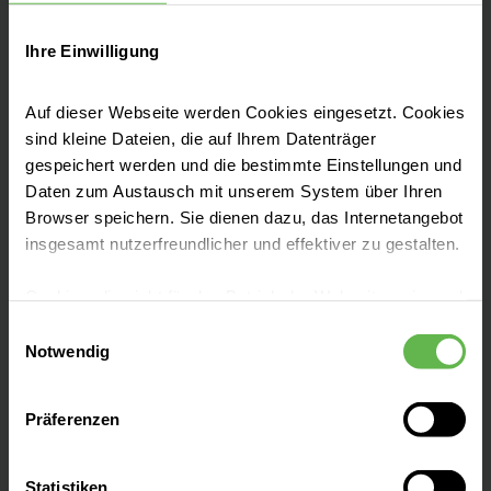
Ihre Einwilligung
Sie haben Fragen?
Dann sprechen Sie uns gerne an!
Auf dieser Webseite werden Cookies eingesetzt. Cookies
sind kleine Dateien, die auf Ihrem Datenträger
Helios Hotline: 0800-Medizin
gespeichert werden und die bestimmte Einstellungen und
Daten zum Austausch mit unserem System über Ihren
(Mo-Do 8-18 Uhr und Fr 8-17 Uhr, außer an
Browser speichern. Sie dienen dazu, das Internetangebot
den gesetzlichen Feiertagen)
insgesamt nutzerfreundlicher und effektiver zu gestalten.
Cookies, die nicht für den Betrieb der Webseite zwingend
notwendig sind, dürfen nur mit Ihrer Einwilligung
Einwilligungsauswahl
eingesetzt werden.
Notwendig
Helios als Arbeitgeber
Es steht Ihnen frei, unsere Seite mit nur den notwendigen
Präferenzen
Cookies zu benutzen, eine individuelle Auswahl
hinsichtlich der nicht notwendigen Cookies zu treffen
Standorte
oder durch Auswahl von „Alle Cookies akzeptieren“ in die
Statistiken