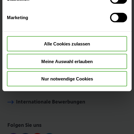
Verwendung aller Cookies einzuwilligen. Ihre
Auswahlentscheidung können Sie jederzeit ändern oder
Berufe
Marketing
widerrufen.
Ausbildung
Alle Cookies zulassen
Studium
Meine Auswahl erlauben
Nur notwendige Cookies
Fort- und Weiterbildung
Internationale Bewerbungen
Folgen Sie uns