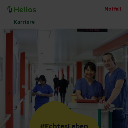
Notfall
Karriere
#EchtesLeben