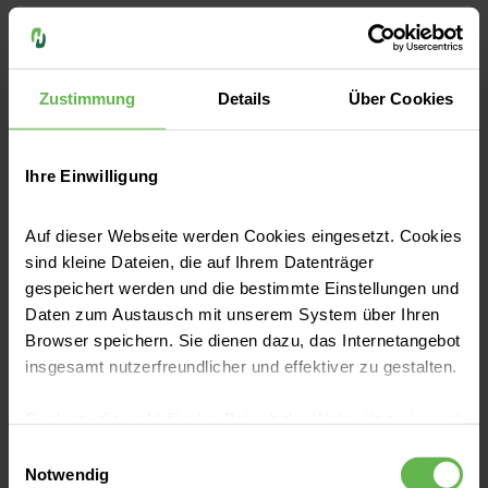
Wir erwarten
Zuverlässigkeit und Pünktlichkeit für ein
gemeinsames Arbeiten
Zustimmung
Details
Über Cookies
Gegenseitige Wertschätzung und
Höflichkeit
Ihre Einwilligung
Offenheit gegenüber Menschen,
Auf dieser Webseite werden Cookies eingesetzt. Cookies
Meinungen und Inhalten
sind kleine Dateien, die auf Ihrem Datenträger
gespeichert werden und die bestimmte Einstellungen und
Ehrlichkeit für eine vertrauensvolle
Daten zum Austausch mit unserem System über Ihren
Beziehung
Browser speichern. Sie dienen dazu, das Internetangebot
Sorgfalt gegenüber Aufgaben, Material
insgesamt nutzerfreundlicher und effektiver zu gestalten.
und Umgebung
Cookies, die nicht für den Betrieb der Webseite zwingend
Achtsamkeit gegenüber ihrer eigenen
notwendig sind, dürfen nur mit Ihrer Einwilligung
Einwilligungsauswahl
Rolle als Auszubildenden und ihren
eingesetzt werden.
Notwendig