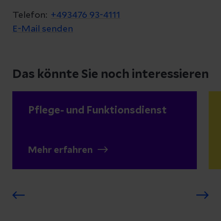
Wirbelsäulengymnastik
PMR (Entspannungstherapie nach
Telefon:
+493476 93-4111
Jacobson)
E-Mail senden
Rückenschule
Psychomotorik
Diabetessport
Das könnte Sie noch interessieren
Thermo-, Hydro- und Elektrotherapie
Pflege- und Funktionsdienst
Fangopackungen
Zwei- und Vier-Zellen-Bad
Mehr erfahren
Ultraschallbehandlung
Traktion und Schlingentischbehandlung