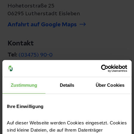
Hohetorstraße 25
06295 Lutherstadt Eisleben
Anfahrt auf Google Maps
Kontakt
Tel:
(03475) 90-0
Fax:
(03475) 90-10 00
E-Mail senden
Zustimmung
Details
Über Cookies
Ihre Einwilligung
Helios Klinik Hettstedt
Robert-Koch-Straße 8
Auf dieser Webseite werden Cookies eingesetzt. Cookies
06333 Hettstedt
sind kleine Dateien, die auf Ihrem Datenträger