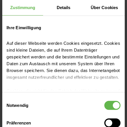
Anästhesietechnischen Assistenz
Zustimmung
Details
Über Cookies
(m/w/d)
Die ATAs unterstützen bei der
Ihre Einwilligung
Vorbereitung, Durchführung und
Nachsorge von Narkosen.
Auf dieser Webseite werden Cookies eingesetzt. Cookies
sind kleine Dateien, die auf Ihrem Datenträger
gespeichert werden und die bestimmte Einstellungen und
Daten zum Austausch mit unserem System über Ihren
Browser speichern. Sie dienen dazu, das Internetangebot
insgesamt nutzerfreundlicher und effektiver zu gestalten.
Cookies, die nicht für den Betrieb der Webseite zwingend
notwendig sind, dürfen nur mit Ihrer Einwilligung
Einwilligungsauswahl
eingesetzt werden.
Notwendig
Es steht Ihnen frei, unsere Seite mit nur den notwendigen
Präferenzen
Cookies zu benutzen, eine individuelle Auswahl