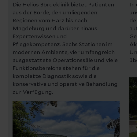
Die Helios Bördeklinik bietet Patienten
In
aus der Börde, den umliegenden
un
Regionen vom Harz bis nach
de
Magdeburg und darüber hinaus
au
Expertenwissen und
Ge
Pflegekompetenz. Sechs Stationen im
Ak
modernen Ambiente, vier umfangreich
Un
ausgestattete Operationssäle und viele
üb
Funktionsbereiche stehen für die
komplette Diagnostik sowie die
konservative und operative Behandlung
zur Verfügung.