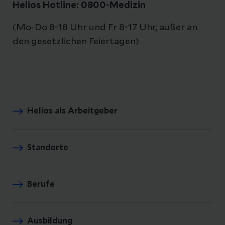
Helios Hotline: 0800-Medizin
at
at
e
e
(Mo-Do 8-18 Uhr und Fr 8-17 Uhr, außer an
den gesetzlichen Feiertagen)
4
8
M
Viszeralchirurgie
o
n
at
Helios als Arbeitgeber
e
12
Standorte
M
Zusatzweiterbildung
o
Proktologie
n
Berufe
at
e
Ausbildung