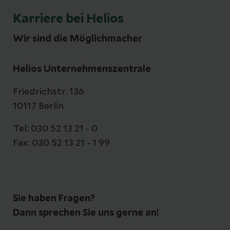
o
6
Orthopädische
Karriere bei Helios
n
M
Rheumatologie
Innere Medizin und
at
o
Wir sind die Möglichmacher
Pneumologie
e
n
at
3
Helios Unternehmenszentrale
e
6
Friedrichstr. 136
Zusatzweiterbildung
M
18
10117 Berlin
Spezielle Orthopädische
o
M
Chirurgie
n
Zusatzweiterbildung
o
Tel: 030 52 13 21 - 0
at
Geriatrie
n
Fax: 030 52 13 21 - 1 99
e
at
e
2
4
12
M
Sie haben Fragen?
M
Zusatzweiterbildung
o
Dann sprechen Sie uns gerne an!
Zusatzweiterbildung
o
Spezielle Unfallchirurgie
n
Sozialmedizin
n