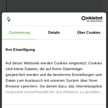
Zustimmung
Details
Über Cookies
Ihre Einwilligung
Stephanie Birnstock
Auf dieser Webseite werden Cookies eingesetzt. Cookies
Oberärztin an der Klinik für
sind kleine Dateien, die auf Ihrem Datenträger
Gastroenterologie, Hepatologie,
gespeichert werden und die bestimmte Einstellungen und
Hämatologie, Onkologie und
Daten zum Austausch mit unserem System über Ihren
Palliativmedizin | Helios Park-Klinikum
Browser speichern. Sie dienen dazu, das Internetangebot
Leipzig
insgesamt nutzerfreundlicher und effektiver zu gestalten.
Cookies, die nicht für den Betrieb der Webseite zwingend
E-Mail senden