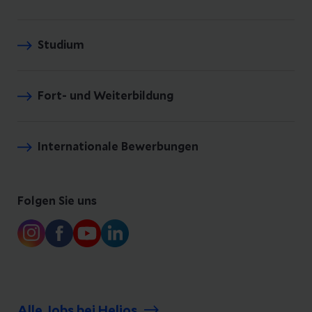
12
M
Zusatzweiterbildung
o
Studium
Sozialmedizin
n
at
Fort- und Weiterbildung
e
Internationale Bewerbungen
Folgen Sie uns
Alle Jobs bei Helios