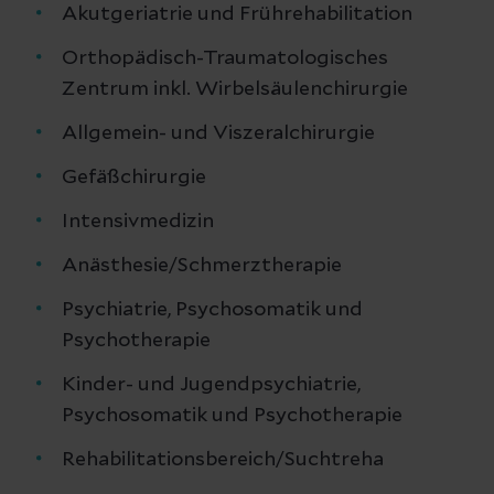
Ihre Ansprechpartner:innen für
Akutgeriatrie und Frührehabilitation
Praktische Tätigkeiten (PT 1 und
Orthopädisch-Traumatologisches
PT2) in der Psychiatrie:
Zentrum inkl. Wirbelsäulenchirurgie
Allgemein- und Viszeralchirurgie
Gefäßchirurgie
Intensivmedizin
Anästhesie/Schmerztherapie
Psychiatrie, Psychosomatik und
Dr. rer. nat. Maria Gräfenhain
Psychotherapie
Dipl.-Psychologin der Klinik für
Psychiatrie, Psychosomatik und
Kinder- und Jugendpsychiatrie,
Psychotherapie, Ansprechpartnerin für
Psychosomatik und Psychotherapie
Praktische Tätigkeiten (PT) nach dem
Studium | Helios Kliniken Leipzig
Rehabilitationsbereich/Suchtreha