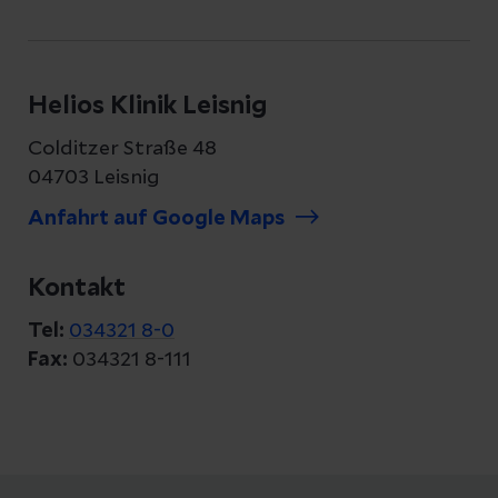
4
8
2
M
4
Gefäßchirurgie
o
M
Helios Klinik Leisnig
n
Innere Medizin
o
Colditzer Straße 48
at
n
04703 Leisnig
e
at
e
Anfahrt auf Google Maps
4
8
3
Kontakt
M
6
Orthopädie und
o
M
Unfallchirurgie
Tel:
034321 8-0
Innere Medizin und
n
o
Fax:
034321 8-111
Gastroenterologie
at
n
e
at
e
12
M
3
Zusatzweiterbildung