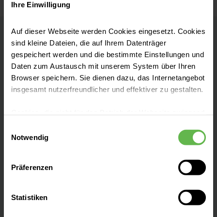
Ihre Einwilligung
Auf dieser Webseite werden Cookies eingesetzt. Cookies
sind kleine Dateien, die auf Ihrem Datenträger
Karriere bei Helios
gespeichert werden und die bestimmte Einstellungen und
Wir sind die Möglichmacher
Daten zum Austausch mit unserem System über Ihren
Browser speichern. Sie dienen dazu, das Internetangebot
insgesamt nutzerfreundlicher und effektiver zu gestalten.
Helios Unternehmenszentrale
Cookies, die nicht für den Betrieb der Webseite zwingend
Friedrichstr. 136
notwendig sind, dürfen nur mit Ihrer Einwilligung
10117 Berlin
Einwilligungsauswahl
eingesetzt werden.
Notwendig
Tel: 030 52 13 21 - 0
Es steht Ihnen frei, unsere Seite mit nur den notwendigen
Fax: 030 52 13 21 - 1 99
Präferenzen
Cookies zu benutzen, eine individuelle Auswahl
hinsichtlich der nicht notwendigen Cookies zu treffen
oder durch Auswahl von „Alle Cookies akzeptieren“ in die
Statistiken
Verwendung aller Cookies einzuwilligen. Ihre
Sie haben Fragen?