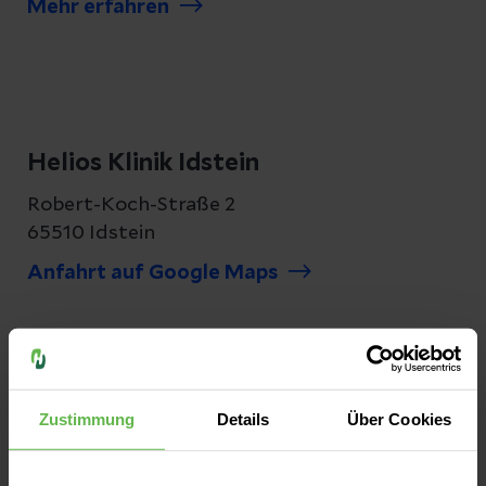
Mehr erfahren
Helios Klinik Idstein
Robert-Koch-Straße 2
65510 Idstein
Anfahrt auf Google Maps
Kontakt
Tel:
06126/9959-0
Fax:
06126/9959-200
Zustimmung
Details
Über Cookies