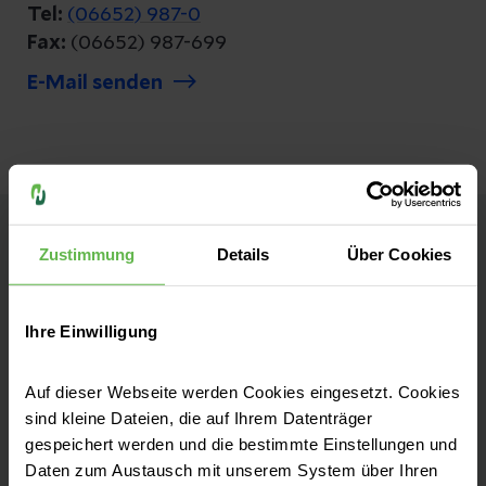
Tel:
(06652) 987-0
Fax:
(06652) 987-699
E-Mail senden
Karriere bei Helios
Zustimmung
Details
Über Cookies
Wir sind die Möglichmacher
Ihre Einwilligung
Helios Unternehmenszentrale
Auf dieser Webseite werden Cookies eingesetzt. Cookies
Friedrichstr. 136
sind kleine Dateien, die auf Ihrem Datenträger
10117 Berlin
gespeichert werden und die bestimmte Einstellungen und
Daten zum Austausch mit unserem System über Ihren