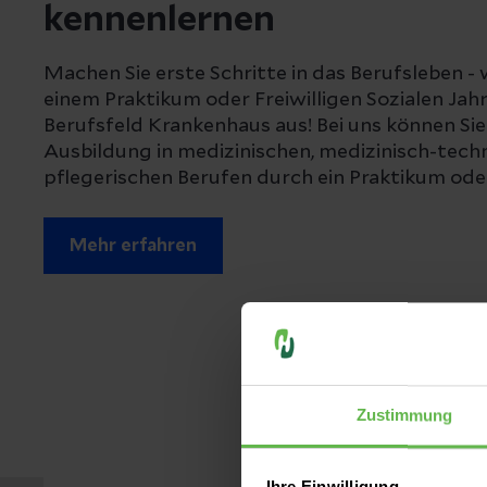
kennenlernen
Machen Sie erste Schritte in das Berufsleben - w
einem Praktikum oder Freiwilligen Sozialen Jahr.
Berufsfeld Krankenhaus aus! Bei uns können Sie 
Ausbildung in medizinischen, medizinisch-tech
pflegerischen Berufen durch ein Praktikum oder
Mehr erfahren
Zustimmung
Ihre Einwilligung