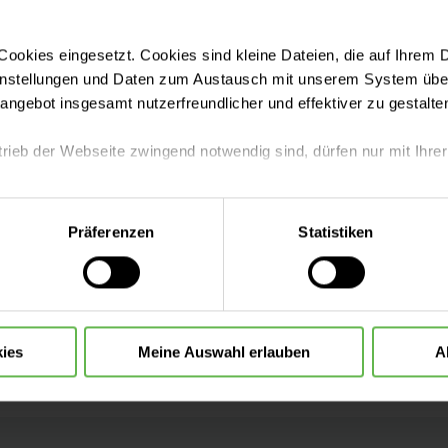
Helios Klinikum P
ookies eingesetzt. Cookies sind kleine Dateien, die auf Ihrem 
instellungen und Daten zum Austausch mit unserem System über
Psychotherapie
tangebot insgesamt nutzerfreundlicher und effektiver zu gestalte
Hohe Straße 28-32
01796 Pirna
trieb der Webseite zwingend notwendig sind, dürfen nur mit Ihrer
Anfahrt auf Google
eite mit nur den notwendigen Cookies zu benutzen, eine individue
Präferenzen
Statistiken
Kontakt
 treffen oder durch Auswahl von „Alle Cookies akzeptieren“ in 
ntscheidung können Sie jederzeit ändern oder widerrufen.
Tel:
(03501) 7118-0
Fax:
(03501) 7118-92
ies
Meine Auswahl erlauben
A