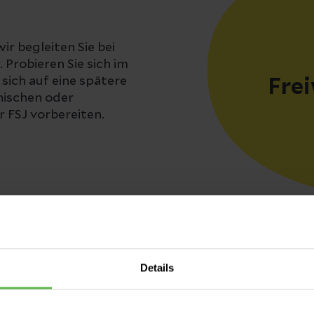
ir begleiten Sie bei
 Probieren Sie sich im
sich auf eine spätere
Frei
nischen oder
 FSJ vorbereiten.
Details