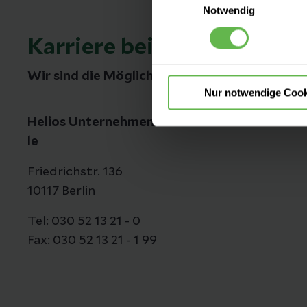
Es steht Ihnen frei, unsere S
Notwendig
nicht notwendigen Cookies zu
einzuwilligen. Ihre Auswahle
Karriere bei Helios
Wir sind die Möglichmacher
Nur notwendige Cook
Helios Unternehmenszentra
le
Friedrichstr. 136
10117 Berlin
Tel: 030 52 13 21 - 0
Fax: 030 52 13 21 - 1 99