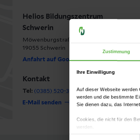
Helios Bildungszentrum
Schwerin
Möwenburgstraße 27
19055 Schwerin
Zustimmung
Anfahrt auf Google Maps
Ihre Einwilligung
Kontakt
Auf dieser Webseite werden C
Tel:
(0385) 520-3160
werden und die bestimmte E
E-Mail senden
Sie dienen dazu, das Interne
Cookies, die nicht für den Be
werden.
Einwilligungsauswahl