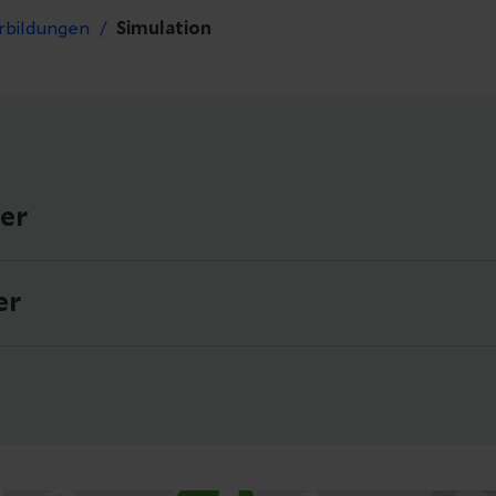
rbildungen
Simulation
er
ine finden Sie in unserer
Helios Lernbar
.
er
Regelmäßige Termine finden
Sie in unserer
Helios Lernbar
.