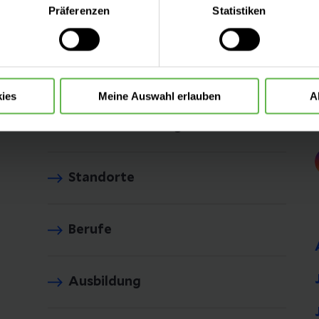
eite mit nur den notwendigen Cookies zu benutzen, eine individue
Präferenzen
Statistiken
 treffen oder durch Auswahl von „Alle Cookies akzeptieren“ in 
ntscheidung können Sie jederzeit ändern oder widerrufen.
ies
Meine Auswahl erlauben
A
Helios als Arbeitgeber
Standorte
Berufe
Ausbildung