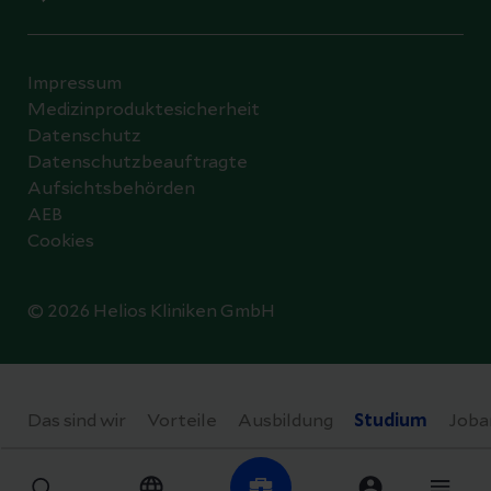
Impressum
Medizinproduktesicherheit
Datenschutz
Datenschutzbeauftragte
Aufsichtsbehörden
AEB
Cookies
© 2026 Helios Kliniken GmbH
Datenschutzeinstellungen
Das sind wir
Vorteile
Ausbildung
Studium
Joba