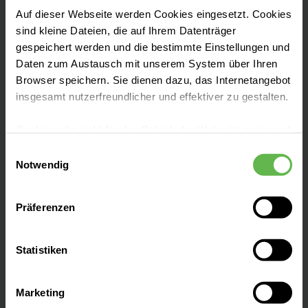
Karriere bei Helios
Auf dieser Webseite werden Cookies eingesetzt. Cookies
Wir sind die Möglichmacher
sind kleine Dateien, die auf Ihrem Datenträger
gespeichert werden und die bestimmte Einstellungen und
Daten zum Austausch mit unserem System über Ihren
Helios Unternehmenszentrale
Browser speichern. Sie dienen dazu, das Internetangebot
insgesamt nutzerfreundlicher und effektiver zu gestalten.
Friedrichstr. 136
10117 Berlin
Cookies, die nicht für den Betrieb der Webseite zwingend
notwendig sind, dürfen nur mit Ihrer Einwilligung
Tel: 030 52 13 21 - 0
Einwilligungsauswahl
eingesetzt werden.
Notwendig
Fax: 030 52 13 21 - 1 99
Es steht Ihnen frei, unsere Seite mit nur den notwendigen
Präferenzen
Cookies zu benutzen, eine individuelle Auswahl
hinsichtlich der nicht notwendigen Cookies zu treffen
Sie haben Fragen?
oder durch Auswahl von „Alle Cookies akzeptieren“ in die
Statistiken
Verwendung aller Cookies einzuwilligen. Ihre
Dann sprechen Sie uns gerne an!
Auswahlentscheidung können Sie jederzeit ändern oder
Marketing
Helios Hotline: 0800-Medizin
widerrufen.