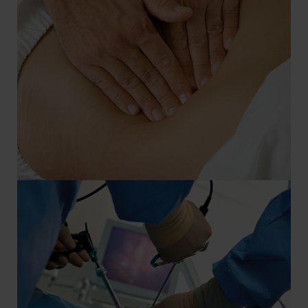
Notaufnahme behandeln wir frische
Verletzungen, bei denen die Schnelligkeit
der Behandlung bedeutsam ist. In den
Räumlichkeiten der Notaufnahme stehen
ein Schockraum zur Untersuchung und
Behandlung schwerst- und
mehrfachverletzter Personen sowie
weitere Eingriffsräume für kleinere
Operationen zur Verfügung.
Zudem gehört die Therapie von
Verletzungsfolgen zu unserem
Leistungsangebot. Unsere Stärke besteht
in der individuellen und kontinuierlichen
Betreuung, welche durch die enge
Zusammenarbeit mit allen Fachgebieten