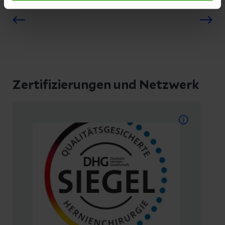
Zertifizierungen und Netzwerk
DHG-Siegel
Qualitätsgesicherte Hernienchirurgie
Zum Netzwerk