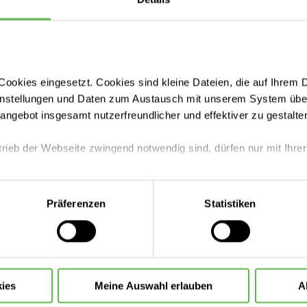
Komfor
ce und
Arztwa
ookies eingesetzt. Cookies sind kleine Dateien, die auf Ihrem 
instellungen und Daten zum Austausch mit unserem System über
d Privatpatient oder
tangebot insgesamt nutzerfreundlicher und effektiver zu gestalte
linikaufenthalts etwas
Zimme
chern Sie sich eine
trieb der Webseite zwingend notwendig sind, dürfen nur mit Ihrer
re Wahlärztin oder Ihren
mit besonderem Service..
eite mit nur den notwendigen Cookies zu benutzen, eine individue
Präferenzen
Statistiken
 treffen oder durch Auswahl von „Alle Cookies akzeptieren“ in 
ntscheidung können Sie jederzeit ändern oder widerrufen.
ies
Meine Auswahl erlauben
A