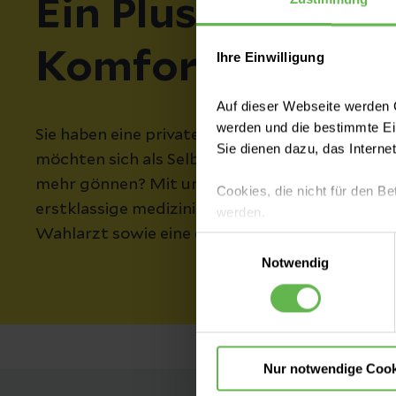
Ein Plus an Servi
Komfort
Ihre Einwilligung
Auf dieser Webseite werden C
werden und die bestimmte E
Sie haben eine private Zusatzversicherung, sin
Sie dienen dazu, das Interne
möchten sich als Selbstzahler während Ihres K
mehr gönnen? Mit unseren Komfortleistungen si
Cookies, die nicht für den Be
erstklassige medizinische Versorgung durch Ih
werden.
Wahlarzt sowie eine exklusive Unterbringung 
Einwilligungsauswahl
Es steht Ihnen frei, unsere S
Notwendig
nicht notwendigen Cookies zu
einzuwilligen. Ihre Auswahle
Nur notwendige Cook