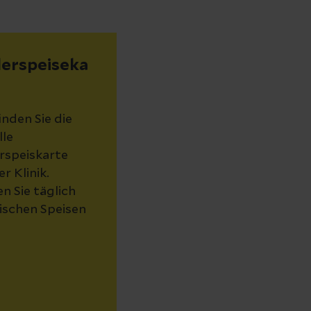
derspeiseka
inden Sie die
lle
rspeiskarte
r Klinik.
n Sie täglich
rischen Speisen