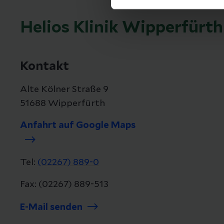
Helios Klinik Wipperfürth
Kontakt
Alte Kölner Straße 9
51688 Wipperfürth
Anfahrt auf Google Maps
Tel:
(02267) 889-0
Fax: (02267) 889-513
E-Mail senden