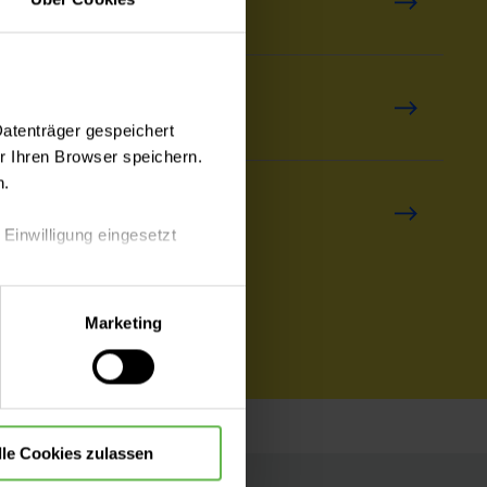
tbereich
hl
Datenträger gespeichert
 Ihren Browser speichern.
n.
rwahl
 Einwilligung eingesetzt
lle Auswahl hinsichtlich der
Marketing
die Verwendung aller Cookies
lle Cookies zulassen