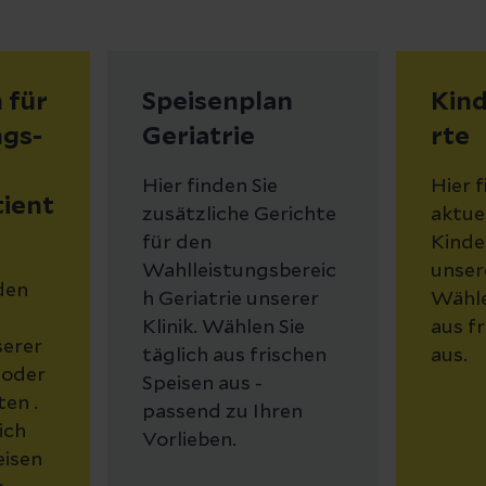
 für
Speisenplan
Kin
ngs-
Geriatrie
rte
Hier finden Sie
Hier f
ient
zusätzliche Gerichte
aktue
für den
Kinde
Wahlleistungsbereic
unsere
 den
h Geriatrie unserer
Wähle
Klinik. Wählen Sie
aus f
serer
täglich aus frischen
aus.
 oder
Speisen aus -
en .
passend zu Ihren
ich
Vorlieben.
eisen