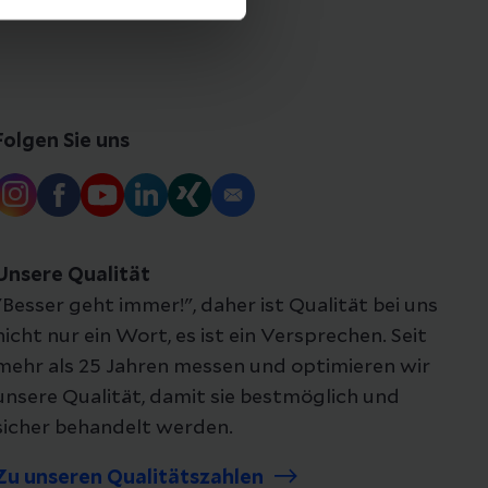
Folgen Sie uns
Unsere Qualität
"Besser geht immer!", daher ist Qualität bei uns
nicht nur ein Wort, es ist ein Versprechen. Seit
mehr als 25 Jahren messen und optimieren wir
unsere Qualität, damit sie bestmöglich und
sicher behandelt werden.
Zu unseren Qualitätszahlen