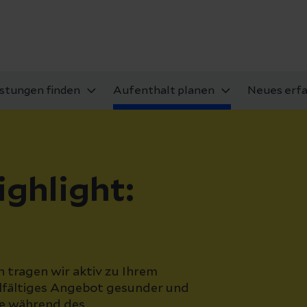
istungen finden
Aufenthalt planen
Neues erf
ghlight:
 tragen wir aktiv zu Ihrem
elfältiges Angebot gesunder und
se während des