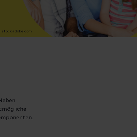
 stock.adobe.com
 Neben
stmögliche
komponenten.