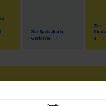
r
.
te
Zur
)
Zur Speisekarte
Kinde
Geriatrie
e
Details