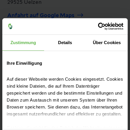
29525 Uelzen
Anfahrt auf Google Maps
Tel:
+49 581 83-0
Fax: +49 581 83-1004
Zustimmung
Details
Über Cookies
E-Mail senden
Ihre Einwilligung
Auf dieser Webseite werden Cookies eingesetzt. Cookies
Erfahrene Teams, moderne Medizintechnik,
sind kleine Dateien, die auf Ihrem Datenträger
gespeichert werden und die bestimmte Einstellungen und
höchste pflegerische Standards: Unser
Daten zum Austausch mit unserem System über Ihren
Klinikum bietet optimale Bedingungen für
Browser speichern. Sie dienen dazu, das Internetangebot
eine professionelle medizinische Betreuung.
insgesamt nutzerfreundlicher und effektiver zu gestalten.
Cookies, die nicht für den Betrieb der Webseite zwingend