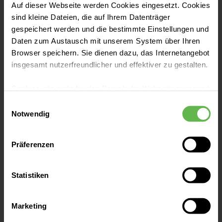
Auf dieser Webseite werden Cookies eingesetzt. Cookies
Tel:
+49 581 83-0
sind kleine Dateien, die auf Ihrem Datenträger
gespeichert werden und die bestimmte Einstellungen und
Fax: +49 581 83-1004
Daten zum Austausch mit unserem System über Ihren
Browser speichern. Sie dienen dazu, das Internetangebot
E-Mail senden
insgesamt nutzerfreundlicher und effektiver zu gestalten.
Cookies, die nicht für den Betrieb der Webseite zwingend
notwendig sind, dürfen nur mit Ihrer Einwilligung
Einwilligungsauswahl
Erfahrene Teams, moderne Medizintechnik,
eingesetzt werden.
Notwendig
höchste pflegerische Standards: Unser
Es steht Ihnen frei, unsere Seite mit nur den notwendigen
Klinikum bietet optimale Bedingungen für
Präferenzen
Cookies zu benutzen, eine individuelle Auswahl
eine professionelle medizinische Betreuung.
hinsichtlich der nicht notwendigen Cookies zu treffen
oder durch Auswahl von „Alle Cookies akzeptieren“ in die
Statistiken
Verwendung aller Cookies einzuwilligen. Ihre
Auswahlentscheidung können Sie jederzeit ändern oder
Marketing
widerrufen.
Unsere Fachbereiche