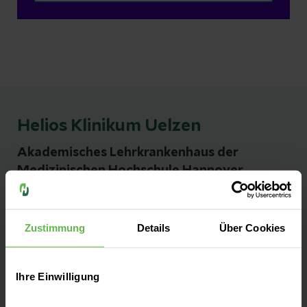
Helios Klinikum Uelzen
Akademisches Lehrkrankenhaus der
Medizinischen Hochschule Hannover
Kontakt
Zustimmung
Details
Über Cookies
Hagenskamp 34
29525 Uelzen
Ihre Einwilligung
Anfahrt auf Google Maps