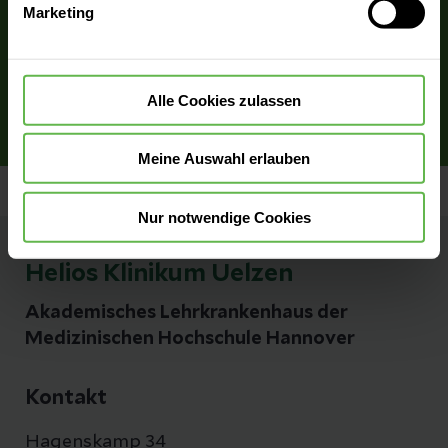
Marketing
widerrufen.
Verpflegung
Alle Cookies zulassen
Meine Auswahl erlauben
Nur notwendige Cookies
Helios Klinikum Uelzen
Akademisches Lehrkrankenhaus der
Medizinischen Hochschule Hannover
Kontakt
Hagenskamp 34