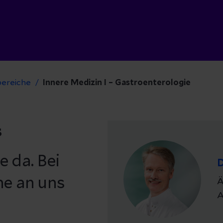
bereiche
Innere Medizin I – Gastroenterologie
s
e da. Bei
D
ne an uns
Ä
A