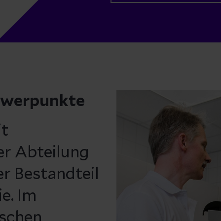
hwerpunkte
it
er Abteilung
er Bestandteil
e. Im
ischen