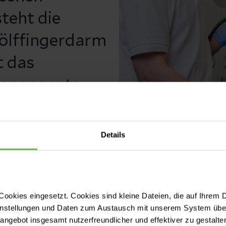
teht die
ölffingerdarm
t das
sogenannte
nneren der
Details
© JochenQuast,Jochen Quast
ookies eingesetzt. Cookies sind kleine Dateien, die auf Ihrem 
instellungen und Daten zum Austausch mit unserem System über
tangebot insgesamt nutzerfreundlicher und effektiver zu gestalte