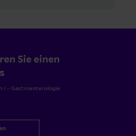
ren Sie einen
s
n I – Gastroenterologie
en