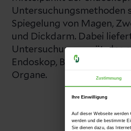
Untersuchungsmethoden s
Spiegelung von Magen, Zw
und Dickdarm. Dabei liefer
Untersuchungsgerät, das 
Endoskop, Bilder aus dem I
Organe.
Zustimmung
Ihre Einwilligung
Auf dieser Webseite werden C
werden und die bestimmte E
Sie dienen dazu, das Interne