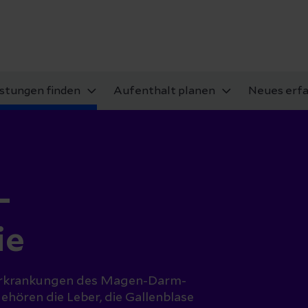
istungen finden
Aufenthalt planen
Neues erf
–
ie
 Erkrankungen des Magen-Darm-
hören die Leber, die Gallenblase