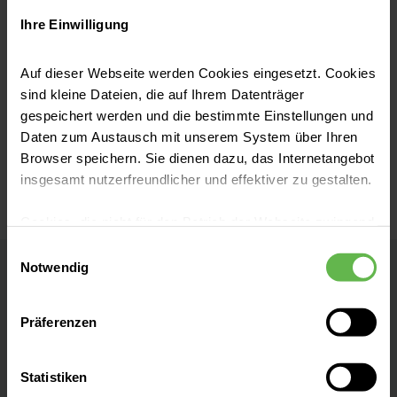
Ihre Einwilligung
Das könnte Sie auch interessieren:
Auf dieser Webseite werden Cookies eingesetzt. Cookies
sind kleine Dateien, die auf Ihrem Datenträger
gespeichert werden und die bestimmte Einstellungen und
Daten zum Austausch mit unserem System über Ihren
Browser speichern. Sie dienen dazu, das Internetangebot
insgesamt nutzerfreundlicher und effektiver zu gestalten.
Cookies, die nicht für den Betrieb der Webseite zwingend
notwendig sind, dürfen nur mit Ihrer Einwilligung
Einwilligungsauswahl
eingesetzt werden.
Notwendig
Helios Klinikum Uelzen
Es steht Ihnen frei, unsere Seite mit nur den notwendigen
Präferenzen
Akademisches Lehrkrankenhaus der
Cookies zu benutzen, eine individuelle Auswahl
Medizinischen Hochschule Hannover
hinsichtlich der nicht notwendigen Cookies zu treffen
oder durch Auswahl von „Alle Cookies akzeptieren“ in die
Statistiken
Verwendung aller Cookies einzuwilligen. Ihre