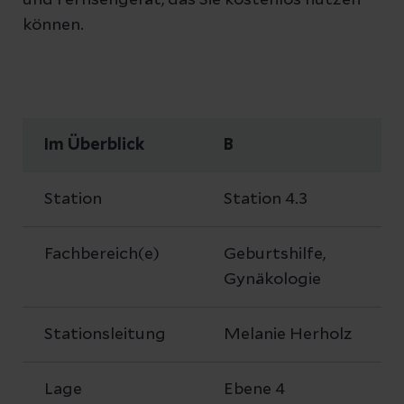
und Fernsehgerät, das Sie kostenlos nutzen
können.
Im Überblick
B
Station
Station 4.3
Fachbereich(e)
Geburtshilfe,
Gynäkologie
Stationsleitung
Melanie Herholz
Lage
Ebene 4