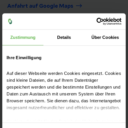
Anfahrt auf Google Maps
Tel:
+49 581 83-0
Fax: +49 581 83-1004
Zustimmung
Details
Über Cookies
E-Mail senden
Ihre Einwilligung
Auf dieser Webseite werden Cookies eingesetzt. Cookies
Erfahrene Teams, moderne Medizintechnik,
sind kleine Dateien, die auf Ihrem Datenträger
höchste pflegerische Standards: Unser
gespeichert werden und die bestimmte Einstellungen und
Klinikum bietet optimale Bedingungen für
Daten zum Austausch mit unserem System über Ihren
eine professionelle medizinische Betreuung.
Browser speichern. Sie dienen dazu, das Internetangebot
insgesamt nutzerfreundlicher und effektiver zu gestalten.
Cookies, die nicht für den Betrieb der Webseite zwingend