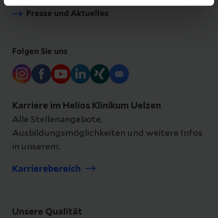
Presse und Aktuelles
Folgen Sie uns
Karriere im Helios Klinikum Uelzen
Alle Stellenangebote,
Ausbildungsmöglichkeiten und weitere Infos
in unserem:
Karrierebereich
Unsere Qualität