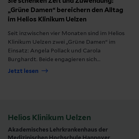
Sie schenken Zeit und Zuwendung:
„Grüne Damen“ bereichern den Alltag
im Helios Klinikum Uelzen
Seit inzwischen vier Monaten sind im Helios
Klinikum Uelzen zwei „Grüne Damen“ im
Einsatz: Angela Pollack und Carola
Burghardt. Beide engagieren sich
ehrenamtlich, um Patientinnen und Patienten
Jetzt lesen
kleine, aber bedeutende Momente der
Unterstützung und Zuwendung zu
schenken.
Helios Klinikum Uelzen
Akademisches Lehrkrankenhaus der
Medizinischen Hochschule Hannover