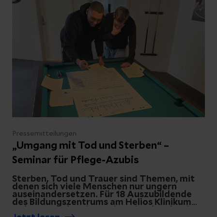
freuen sich die beiden großen Schwestern
Vika und Maiko – und natürlich das gesamte
Team der Geburtshilfe. „Wir wünschen Niza,
ihren Eltern und ihren Geschwistern von
Herzen alles Gute für die Zukunft!“, sagt
Chefarzt Thomas Köster.
Pressemitteilungen
„Umgang mit Tod und Sterben“ –
Seminar für Pflege-Azubis
Sterben, Tod und Trauer sind Themen, mit
denen sich viele Menschen nur ungern
auseinandersetzen. Für 18 Auszubildende
des Bildungszentrums am Helios Klinikum
Uelzen standen sie nun im Mittelpunkt eines