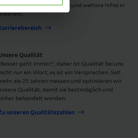
Ausbildungsmöglichkeiten und weitere Infos in
unserem:
Karrierebereich
Unsere Qualität
„Besser geht immer!“, daher ist Qualität bei uns
nicht nur ein Wort, es ist ein Versprechen. Seit
mehr als 25 Jahren messen und optimieren wir
unsere Qualität, damit sie bestmöglich und
sicher behandelt werden.
Zu unseren Qualitätszahlen