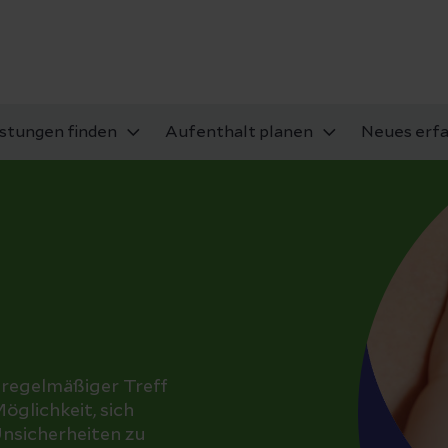
istungen finden
Aufenthalt planen
Neues erf
n regelmäßiger Treff
öglichkeit, sich
Unsicherheiten zu