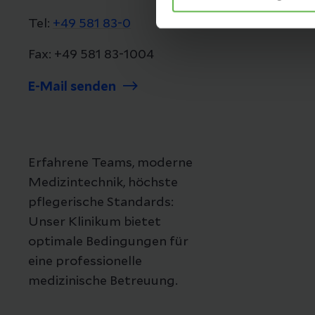
Tel:
+49 581 83-0
Fax: +49 581 83-1004
E-Mail senden
Erfahrene Teams, moderne
Medizintechnik, höchste
pflegerische Standards:
Unser Klinikum bietet
optimale Bedingungen für
eine professionelle
medizinische Betreuung.