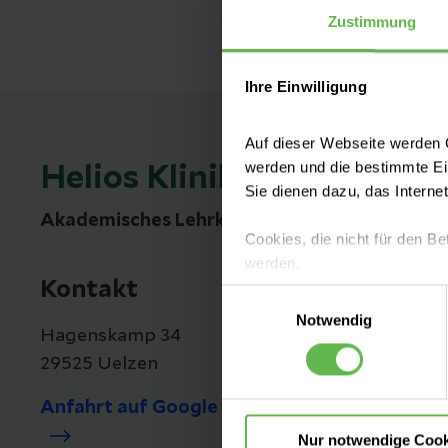
Zustimmung
Ihre Einwilligung
Auf dieser Webseite werden C
werden und die bestimmte E
Helios Klinikum Uelzen
Sie dienen dazu, das Interne
Akademisches Lehrkrankenhaus der Medizin
Cookies, die nicht für den Be
werden.
Kontakt
Einwilligungsauswahl
Es steht Ihnen frei, unsere S
Notwendig
nicht notwendigen Cookies zu
Hagenskamp 34
einzuwilligen. Ihre Auswahle
29525 Uelzen
Anfahrt auf Google Maps
Nur notwendige Cook