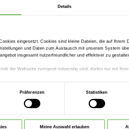
Details
ookies eingesetzt. Cookies sind kleine Dateien, die auf Ihrem 
instellungen und Daten zum Austausch mit unserem System über
tangebot insgesamt nutzerfreundlicher und effektiver zu gestalte
ischen Hochschule Hannover
trieb der Webseite zwingend notwendig sind, dürfen nur mit Ihrer
Unsere Fachbereiche
eite mit nur den notwendigen Cookies zu benutzen, eine individue
Präferenzen
Statistiken
 treffen oder durch Auswahl von „Alle Cookies akzeptieren“ in 
Über unser Klinikum
ntscheidung können Sie jederzeit ändern oder widerrufen.
Ihre Ansprechpartner
ies
Meine Auswahl erlauben
A