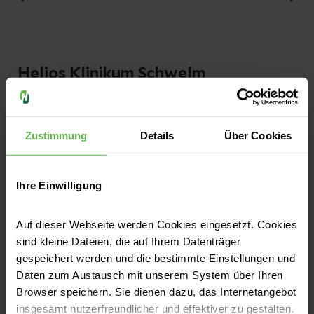
Helios Klinikum Schwelm
Dr.-Moeller-Straße 15
58332 Schwelm
Zustimmung
Details
Über Cookies
Anfahrt auf Google Maps
Ihre Einwilligung
Kontakt
Tel:
02336 48-0
Auf dieser Webseite werden Cookies eingesetzt. Cookies
Fax:
02336 48-414 00
sind kleine Dateien, die auf Ihrem Datenträger
gespeichert werden und die bestimmte Einstellungen und
E-Mail senden
Daten zum Austausch mit unserem System über Ihren
Browser speichern. Sie dienen dazu, das Internetangebot
insgesamt nutzerfreundlicher und effektiver zu gestalten.