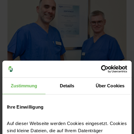
Helios Klinikum Niederberg | 16.07.2026
Hernienzentrum am Helios Klinikum
Zustimmung
Details
Über Cookies
Niederberg erneut als Kompetenzzentrum
zertifiziert
Jetzt lesen
Ihre Einwilligung
Auf dieser Webseite werden Cookies eingesetzt. Cookies
Helios Klinikum Niederberg | 13.07.2026
sind kleine Dateien, die auf Ihrem Datenträger
Zweiter Ausbildungskurs zur