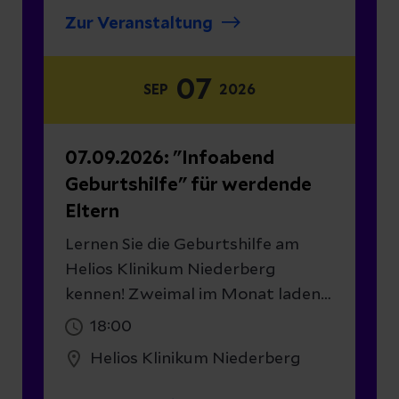
für werdende Eltern ein. Eine
Zur Veranstaltung
Führung durch unseren Kreißsaal
rundet die
07
Informationsveranstaltung ab.
SEP
2026
07.09.2026: "Infoabend
Geburtshilfe" für werdende
Eltern
Lernen Sie die Geburtshilfe am
Helios Klinikum Niederberg
kennen! Zweimal im Monat laden
die Helios Elternschule, das Team
18:00
der Klinik für Geburtshilfe und die
Helios Klinikum Niederberg
Kinderklinik zu einem Infoabend
für werdende Eltern ein. Eine