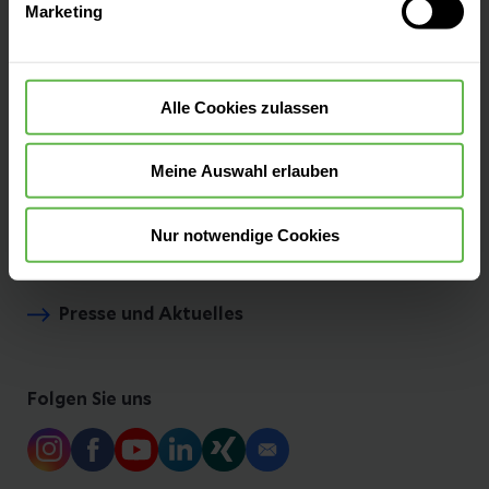
Marketing
widerrufen.
Ihre Ansprechpartner
Alle Cookies zulassen
Bei uns arbeiten
Meine Auswahl erlauben
Nur notwendige Cookies
Neubau
Presse und Aktuelles
Folgen Sie uns