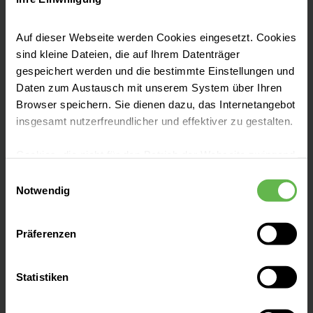
Als städtische Einrichtung am Standort in
Auf dieser Webseite werden Cookies eingesetzt. Cookies
der Robert-Koch-Str. im Jahr 1978 eröffnet,
sind kleine Dateien, die auf Ihrem Datenträger
gespeichert werden und die bestimmte Einstellungen und
blickt das Klinikum Niederberg auf eine lange
Daten zum Austausch mit unserem System über Ihren
Tradition zurück. Seit 2016 gehört unser
Browser speichern. Sie dienen dazu, das Internetangebot
Klinikum der Akutversorgung zu Helios.
insgesamt nutzerfreundlicher und effektiver zu gestalten.
Cookies, die nicht für den Betrieb der Webseite zwingend
notwendig sind, dürfen nur mit Ihrer Einwilligung
Einwilligungsauswahl
eingesetzt werden.
Notwendig
Fachbereiche
Es steht Ihnen frei, unsere Seite mit nur den notwendigen
Präferenzen
Cookies zu benutzen, eine individuelle Auswahl
hinsichtlich der nicht notwendigen Cookies zu treffen
Unsere Zentren
oder durch Auswahl von „Alle Cookies akzeptieren“ in die
Statistiken
Verwendung aller Cookies einzuwilligen. Ihre
Auswahlentscheidung können Sie jederzeit ändern oder
Kontakt & Anfahrt