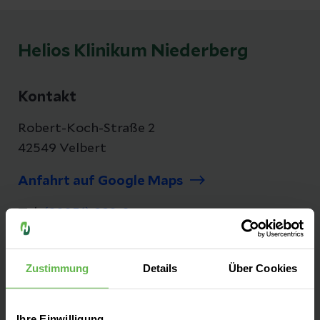
Helios Klinikum Niederberg
Kontakt
Robert-Koch-Straße 2
42549 Velbert
Anfahrt auf Google Maps
Tel:
(02051) 982-0
Fax: (02051) 982-3016
Zustimmung
Details
Über Cookies
E-Mail senden
Ihre Einwilligung