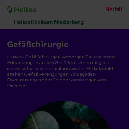
Notfall
Helios Klinikum Niederberg
Gefäßchirurgie
Unsere Gefäßchirurgen versorgen Patienten mit
Erkrankungen an den Gefäßen - wenn möglich
immer schonend minimal-invasiv. Im Mittelpunkt
stehen Gefäßverengungen, Schlagader-
Erweiterungen oder Folgeerkrankungen von
Diabetes.