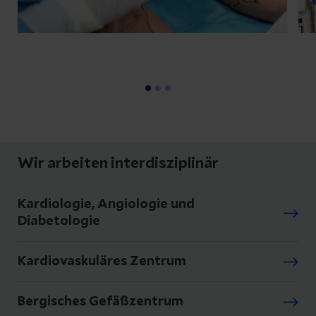
Medikamenten zurückgreifen. Auch
durch gezieltes Gehtraining im Rahmen
einer Gefäßsportgruppe lässt sich in
bestimmten Fällen eine Verbesserung der
Gehstrecke erzielen.
Wir arbeiten interdisziplinär
Kardiologie, Angiologie und
Diabetologie
Kardiovaskuläres Zentrum
Bergisches Gefäßzentrum